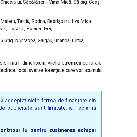
Chioarului, Săcălășeni, Vima Mică, Sălsig, Coaș,
Maieru, Telciu, Rodna, Rebrișoara, Ilva Mica,
vei, Coșbuc, Poiana Ilvei;
ălățig, Năpradea, Gâlgău, Ileanda, Letca,
bil marii dimensiuni, vijelie puternică cu rafale
ctrice, local averse torențiale care vor acumula
u a acceptat nicio formă de finanțare din
e publicitate sunt limitate, iar reclama
ontribui tu pentru susținerea echipei