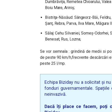
Dumbrăvița, Remetea Chioarului, Valea 
Boiu Mare, Ariniș;
Bistriţa-Năsăud: Sângeorz-Băi, Feldru, 
Șanț, Rebra, Parva, Ilva Mare, Măgura Il
Sălaj: Cehu Silvaniei, Someș-Odorhei, S
Benesat, Rus, Lozna;
Se vor semnala : grindină de medii si posi
de peste 90 km/h,frecvente descărcări ele
peste 25 l/mp.
Echipa Biziday nu a solicitat și n
fonduri guvernamentale. Spațiile d
neinvazivă.
Dacă îți place ce facem, poți c