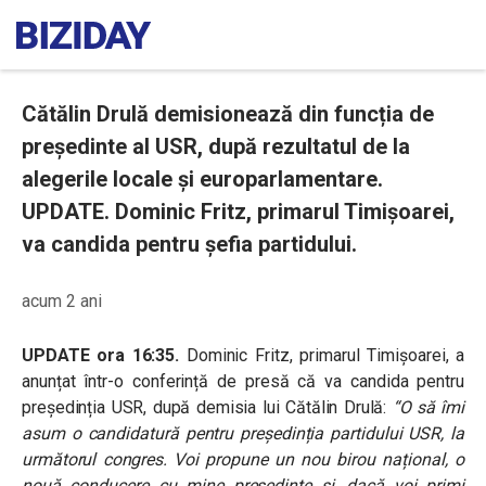
Cătălin Drulă demisionează din funcția de
președinte al USR, după rezultatul de la
alegerile locale și europarlamentare.
UPDATE. Dominic Fritz, primarul Timișoarei,
va candida pentru șefia partidului.
acum 2 ani
UPDATE ora 16:35.
Dominic Fritz, primarul Timișoarei, a
anunțat într-o conferință de presă că va candida pentru
președinția USR, după demisia lui Cătălin Drulă:
“O să îmi
asum o candidatură pentru președinția partidului USR, la
următorul congres. Voi propune un nou birou național, o
nouă conducere cu mine președinte și, dacă voi primi