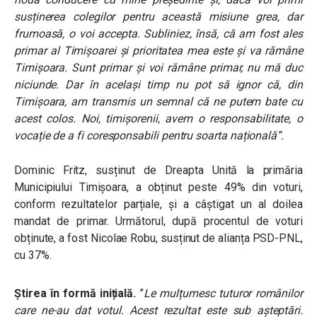
susținerea colegilor pentru această misiune grea, dar
frumoasă, o voi accepta. Subliniez, însă, că am fost ales
primar al Timișoarei și prioritatea mea este și va rămâne
Timișoara. Sunt primar și voi rămâne primar, nu mă duc
niciunde. Dar în același timp nu pot să ignor că, din
Timișoara, am transmis un semnal că ne putem bate cu
acest colos. Noi, timișorenii, avem o responsabilitate, o
vocație de a fi coresponsabili pentru soarta națională”.
Dominic Fritz, susținut de Dreapta Unită la primăria
Municipiului Timișoara, a obținut peste 49% din voturi,
conform rezultatelor parțiale, și a câștigat un al doilea
mandat de primar. Următorul, după procentul de voturi
obținute, a fost Nicolae Robu, susținut de alianța PSD-PNL,
cu 37%.
Știrea în formă inițială.
”
Le mulțumesc tuturor românilor
care ne-au dat votul. Acest rezultat este sub așteptări.