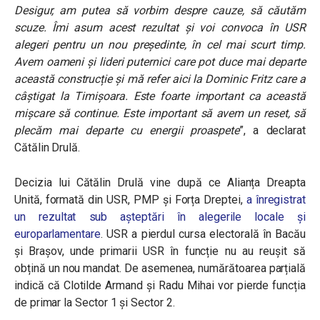
Desigur, am putea să vorbim despre cauze, să căutăm
scuze. Îmi asum acest rezultat și voi convoca în USR
alegeri pentru un nou președinte, în cel mai scurt timp.
Avem oameni și lideri puternici care pot duce mai departe
această construcție și mă refer aici la Dominic Fritz care a
câștigat la Timișoara. Este foarte important ca această
mișcare să continue. Este important să avem un reset, să
plecăm mai departe cu energii proaspete
”, a declarat
Cătălin Drulă.
Decizia lui Cătălin Drulă vine după ce Alianța Dreapta
Unită, formată din USR, PMP și Forța Dreptei,
a înregistrat
un rezultat sub așteptări în alegerile locale și
europarlamentare
. USR a pierdul cursa electorală în Bacău
și Brașov, unde primarii USR în funcție nu au reușit să
obțină un nou mandat. De asemenea, numărătoarea parțială
indică că Clotilde Armand și Radu Mihai vor pierde funcția
de primar la Sector 1 și Sector 2.