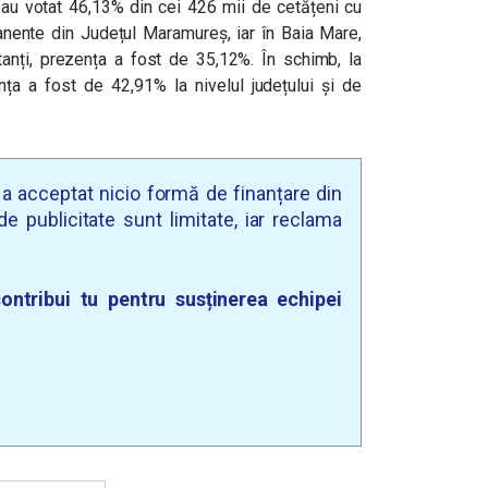
 au votat
46,13%
din cei 426 mii de cetățeni cu
manente din Județul Maramureș, iar în Baia Mare,
tanți, prezența a fost de
35,12%
. În schimb, la
ța a fost de 42,91% la nivelul județului și de
u a acceptat nicio formă de finanțare din
e publicitate sunt limitate, iar reclama
ontribui tu pentru susținerea echipei