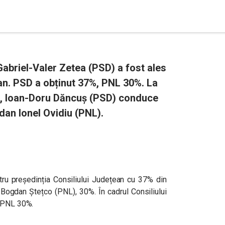
abriel-Valer Zetea (PSD) a fost ales
an. PSD a obținut 37%, PNL 30%. La
e, Ioan-Doru Dăncuș (PSD) conduce
dan Ionel Ovidiu (PNL).
tru președinția Consiliului Județean cu
37%
din
iel-Bogdan Ștețco (PNL),
30%. În cadrul Consiliului
i PNL 30%.