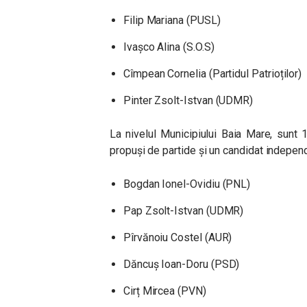
Filip Mariana (PUSL)
Ivașco Alina (S.O.S)
Cîmpean Cornelia (Partidul Patrioților)
Pinter Zsolt-Istvan (UDMR)
La nivelul Municipiului Baia Mare, sunt 1
propuși de partide și un candidat indepen
Bogdan Ionel-Ovidiu (PNL)
Pap Zsolt-Istvan (UDMR)
Pîrvănoiu Costel (AUR)
Dăncuș Ioan-Doru (PSD)
Cirț Mircea (PVN)