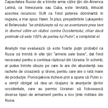
Capacitatea Rusiei de a trimite arme către țări din America
Latină, ca Venezuela sau Cuba, este limitată, întrucât
acestea recunosc SUA ca fiind puterea dominantă în
regiune, a mai spus Hawn. În plus, președintele Lukașenko
al Belarusului
“se străduiește să nu se aventureze prea tare
în drumul către un război contra Occidentului, chiar dacă
pretinde că este 100% de partea lui Putin”
, a completat el.
Analiștii mai evaluează că este foarte puțin probabil ca
Rusia să trimită în alte țări “armele sale bune”, dat fiind
necesarul pentru a continua războiul din Ucraina. În schimb,
ar putea trimite obuze pe care le are din abundență sau
rachete de croazieră și drone, pentru care are o rată mare
de producție. Poniscjakova încheie prin a spune că Putin s-
a simțit obligat să dea un răspuns la anunțurile țărilor
occidentale, care au permis Ucrainei să folosească
diverse tipuri de armament pentru a lovi ținte militare din
Rusia.