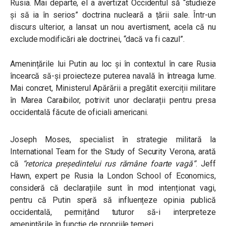
Rusia. Mai departe, el a avertizat Occidentul să “studieze
și să ia în serios” doctrina nucleară a țării sale. Într-un
discurs ulterior, a lansat un nou avertisment, acela că nu
exclude modificări ale doctrinei, “dacă va fi cazul”.
Amenințările lui Putin au loc și în contextul în care Rusia
încearcă să-și proiecteze puterea navală în întreaga lume.
Mai concret, Ministerul Apărării a pregătit exerciții militare
în Marea Caraibilor, potrivit unor declarații pentru presa
occidentală făcute de oficiali americani.
Joseph Moses, specialist în strategie militară la
International Team for the Study of Security Verona, arată
că
“retorica președintelui rus rămâne foarte vagă”
. Jeff
Hawn, expert pe Rusia la London School of Economics,
consideră că declarațiile sunt în mod intenționat vagi,
pentru că Putin speră să influențeze opinia publică
occidentală, permițând tuturor să-i interpreteze
amenințările în funcție de propriile temeri.