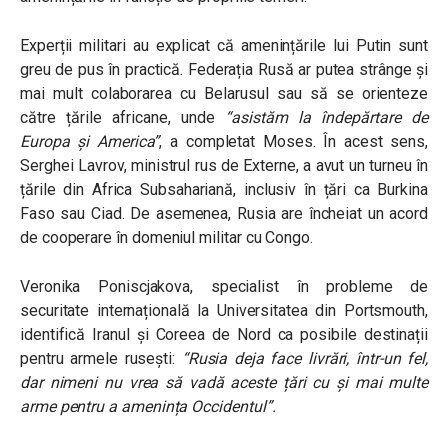
Experții militari au explicat că amenințările lui Putin sunt
greu de pus în practică. Federația Rusă ar putea strânge și
mai mult colaborarea cu Belarusul sau să se orienteze
către țările africane, unde
“asistăm la îndepărtare de
Europa și America”
, a completat Moses. În acest sens,
Serghei Lavrov, ministrul rus de Externe, a avut un turneu în
țările din Africa Subsahariană, inclusiv în țări ca Burkina
Faso sau Ciad. De asemenea, Rusia are încheiat un acord
de cooperare în domeniul militar cu Congo.
Veronika Poniscjakova, specialist în probleme de
securitate internațională la Universitatea din Portsmouth,
identifică Iranul și Coreea de Nord ca posibile destinații
pentru armele rusești:
“Rusia deja face livrări, într-un fel,
dar nimeni nu vrea să vadă aceste țări cu și mai multe
arme pentru a amenința Occidentul”.