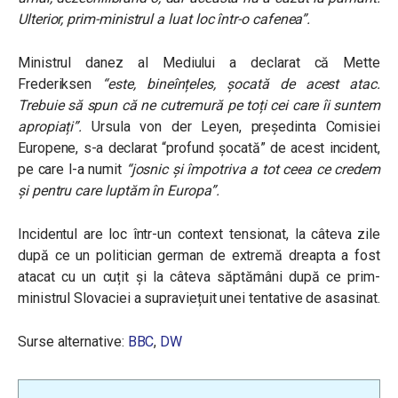
Ulterior, prim-ministrul a luat loc într-o cafenea”.
Ministrul danez al Mediului a declarat că Mette
Frederiksen
“este, bineînțeles, șocată de acest atac.
Trebuie să spun că ne cutremură pe toți cei care îi suntem
apropiați”.
Ursula von der Leyen, președinta Comisiei
Europene, s-a declarat “profund șocată” de acest incident,
pe care l-a numit
“josnic și împotriva a tot ceea ce credem
și pentru care luptăm în Europa”.
Incidentul are loc într-un context tensionat, la câteva zile
după ce un politician german de extremă dreapta a fost
atacat cu un cuțit și la câteva săptămâni după ce prim-
ministrul Slovaciei a supraviețuit unei tentative de asasinat.
Surse alternative:
BBC
,
DW