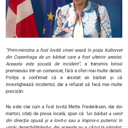
“Prim-ministra a fost lovită vineri seară în piața Kultorvet
din Copenhaga de un bărbat care a fost ulterior arestat.
Aceasta este șocată de incident”
, a transmis biroul
premierului într-un comunicat, fără a oferi mai multe detalii.
Poliția a confirmat că a arestat un bărbat și că
investighează incidentul, dar a refuzat să facă mai multe
precizări.
Nu este clar cum a fost lovită
Mette Frederiksen, dar doi
martori, citați de presa locală, spun că
“u
n bărbat a venit
din direcția opusă și a lovit-o sau a împins-o puternic în
umăr, dezechilibrând-o, dar aceasta nu a căzut la pământ.