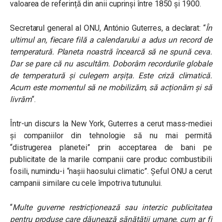
valoarea de referință din anii cuprinși între 1850 și 1900.
Secretarul general al ONU, António Guterres, a declarat: “
În
ultimul an, fiecare filă a calendarului a adus un record de
temperatură. Planeta noastră încearcă să ne spună ceva.
Dar se pare că nu ascultăm. Doborâm recordurile globale
de temperatură și culegem arșița. Este criză climatică.
Acum este momentul să ne mobilizăm, să acționăm și să
livrăm
“.
Într-un discurs la New York, Guterres a cerut mass-mediei
și companiilor din tehnologie să nu mai permită
“distrugerea planetei” prin acceptarea de bani pe
publicitate de la marile companii care produc combustibili
fosili, numindu-i “nașii haosului climatic”. Șeful ONU a cerut
campanii similare cu cele împotriva tutunului.
“
Multe guverne restricționează sau interzic publicitatea
pentru produse care dăunează sănătății umane, cum ar fi