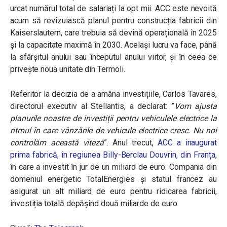
urcat numărul total de salariați la opt mii. ACC este nevoită
acum să revizuiască planul pentru construcția fabricii din
Kaiserslautern, care trebuia să devină operațională în 2025
și la capacitate maximă în 2030. Același lucru va face, până
la sfârșitul anului sau începutul anului viitor, și în ceea ce
privește noua unitate din Termoli.
Referitor la decizia de a amâna investițiile, Carlos Tavares,
directorul executiv al Stellantis, a declarat: ”
Vom ajusta
planurile noastre de investiții pentru vehiculele electrice la
ritmul în care vânzările de vehicule electrice cresc. Nu noi
controlăm această viteză
”. Anul trecut,
ACC a inaugurat
prima fabrică, în regiunea Billy-Berclau Douvrin, din Franța
,
în care a investit
în jur de un miliard de euro. Compania din
domeniul energetic TotalEnergies și statul francez au
asigurat un alt miliard de euro pentru ridicarea fabricii,
investiția totală depășind două miliarde de euro.