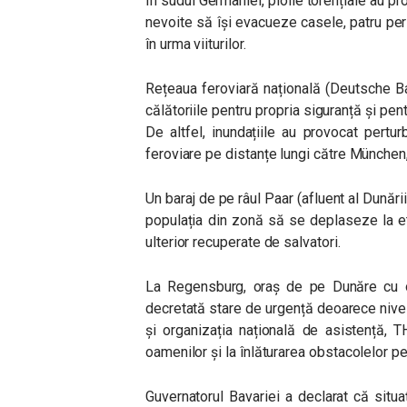
În sudul Germaniei, ploile torențiale au p
nevoite să își evacueze casele, patru per
în urma viiturilor.
Rețeaua feroviară națională (Deutsche B
călătoriile pentru propria siguranță și pen
De altfel, inundațiile au provocat pertu
feroviare pe distanțe lungi către München, 
Un baraj de pe râul Paar (afluent al Dunării)
populația din zonă să se deplaseze la et
ulterior recuperate de salvatori.
La Regensburg, oraș de pe Dunăre cu o 
decretată stare de urgență deoarece nivel
și organizația națională de asistență, 
oamenilor și la înlăturarea obstacolelor p
Guvernatorul Bavariei a declarat că situa