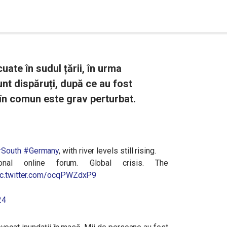
ate în sudul țării, în urma
unt dispăruți, după ce au fost
l în comun este grav perturbat.
South
#Germany
, with river levels still rising.
al online forum. Global crisis. The
ic.twitter.com/ocqPWZdxP9
24