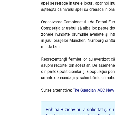
apei se retrage în unele locuri, apar noi inu
așteaptă ca nivelul apei să crească în or
Organizarea Campionatului de Fotbal Euro 
Competiția ar trebui să aibă loc peste do
zonele inundate, drumurile avariate și înt
în jurul orașelor München, Nürnberg și Stu
mii de fani.
Reprezentanții fermierilor au avertizat c
asupra recoltei din acest an. De asemenea
din partea politicienilor și a populației p
urmate de inundații și schimbările climatic
Surse alternative:
The Guardian
,
ABC New
Echipa Biziday nu a solicitat și n