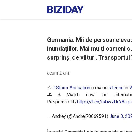
Germania. Mii de persoane evacu
inundațiilor. Mai mulți oameni s
surprinși de viituri. Transportu
acum 2 ani
⚠️
#Storm
#situation
remains
#tense
in
#
🌊⚠️Watch now the Internation
Responsibility.
https://t.co/nAiwzUcY8a
p
— Andrey (@Andrej78069591)
June 3, 20