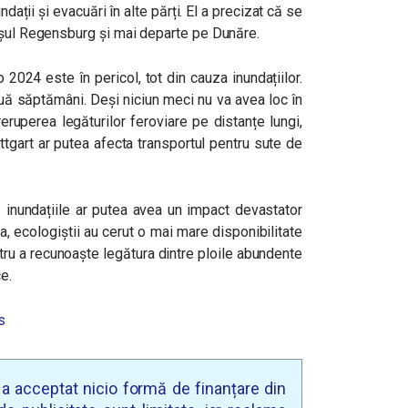
ndații și evacuări în alte părți. El a precizat că se
așul Regensburg și mai departe pe Dunăre.
2024 este în pericol, tot din cauza inundațiilor.
uă săptămâni. Deși niciun meci nu va avea loc în
reruperea legăturilor feroviare pe distanțe lungi,
ttgart ar putea afecta transportul pentru sute de
ă inundațiile ar putea avea un impact devastator
, ecologiștii au cerut o mai mare disponibilitate
entru a recunoaște legătura dintre ploile abundente
e.
s
u a acceptat nicio formă de finanțare din