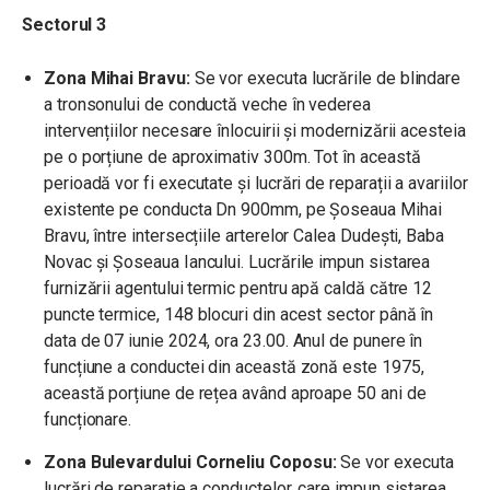
Sectorul 3
Zona Mihai Bravu:
Se vor executa lucrările de blindare
a tronsonului de conductă veche în vederea
intervențiilor necesare înlocuirii și modernizării acesteia
pe o porțiune de aproximativ 300m. Tot în această
perioadă vor fi executate și lucrări de reparații a avariilor
existente pe conducta Dn 900mm, pe Șoseaua Mihai
Bravu, între intersecțiile arterelor Calea Dudești, Baba
Novac și Șoseaua Iancului. Lucrările impun sistarea
furnizării agentului termic pentru apă caldă către 12
puncte termice, 148 blocuri din acest sector până în
data de 07 iunie 2024, ora 23.00. Anul de punere în
funcțiune a conductei din această zonă este 1975,
această porțiune de rețea având aproape 50 ani de
funcționare.
Zona Bulevardului Corneliu Coposu:
Se vor executa
lucrări de reparație a conductelor, care impun sistarea