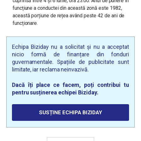
cuprinsă între 4 și 6 iunie, ora 23.00. Anul de punere în
funcțiune a conductei din această zonă este 1982,
această porțiune de rețea având peste 42 de ani de
funcționare.
Echipa Biziday nu a solicitat și nu a acceptat
nicio formă de finanțare din fonduri
guvernamentale. Spațiile de publicitate sunt
limitate, iar reclama neinvazivă.
Dacă îți place ce facem, poți contribui tu
pentru susținerea echipei Biziday.
SUSȚINE ECHIPA BIZIDAY