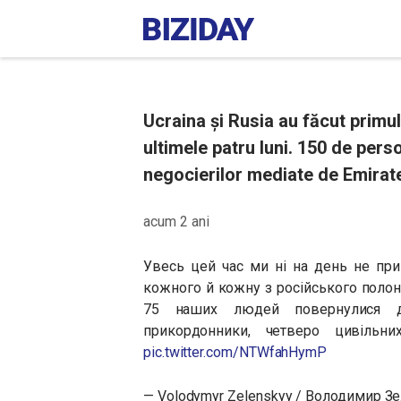
Ucraina și Rusia au făcut primul
ultimele patru luni. 150 de pers
negocierilor mediate de Emirate
acum 2 ani
Увесь цей час ми ні на день не пр
кожного й кожну з російського полон
75 наших людей повернулися до
прикордонники, четверо цивільн
pic.twitter.com/NTWfahHymP
— Volodymyr Zelenskyy / Володимир З