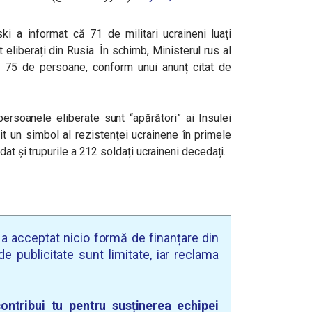
ki a informat că 71 de militari ucraineni luați
t eliberați din Rusia. În schimb, Ministerul rus al
t 75 de persoane, conform unui anunț citat de
ersoanele eliberate sunt “apărători” ai Insulei
t un simbol al rezistenței ucrainene în primele
dat și trupurile a 212 soldați ucraineni decedați.
u a acceptat nicio formă de finanțare din
e publicitate sunt limitate, iar reclama
ontribui tu pentru susținerea echipei