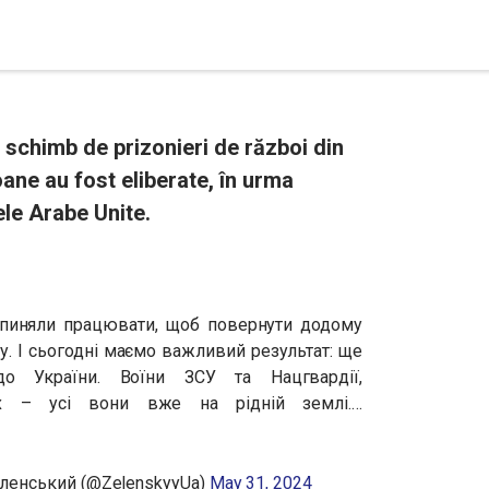
 schimb de prizonieri de război din
oane au fost eliberate, în urma
le Arabe Unite.
ипиняли працювати, щоб повернути додому
у. І сьогодні маємо важливий результат: ще
 України. Воїни ЗСУ та Нацгвардії,
их – усі вони вже на рідній землі.…
еленський (@ZelenskyyUa)
May 31, 2024