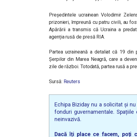
Președintele ucrainean Volodimir Zelens
prizonieri, împreună cu patru civili, au fos
Apărării a transmis că Ucraina a preda
agenția rusă de presă RIA.
Partea ucraineană a detaliat că 19 din p
Șerpilor din Marea Neagră, care a deveni
zile de război. Totodată, partea rusă a pre
Sursă:
Reuters
Echipa Biziday nu a solicitat și n
fonduri guvernamentale. Spațiile d
neinvazivă.
Dacă îți place ce facem, poți c