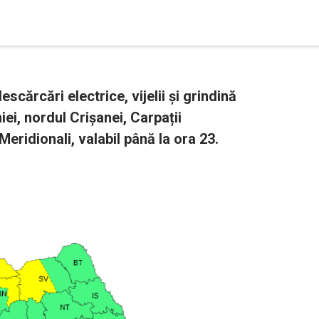
scărcări electrice, vijelii și grindină
ei, nordul Crișanei, Carpații
Meridionali, valabil până la ora 23.