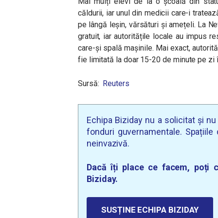
Mai mulți elevi de la o școală din statu
căldurii, iar unul din medicii care-i trate
pe lângă leșin, vărsături și amețeli. La Ne
gratuit, iar autoritățile locale au impus 
care-și spală mașinile. Mai exact, autorită
fie limitată la doar 15-20 de minute pe zi î
Sursă:
Reuters
Echipa Biziday nu a solicitat și n
fonduri guvernamentale. Spațiile d
neinvazivă.
Dacă îți place ce facem, poți c
Biziday.
SUSȚINE ECHIPA BIZIDAY