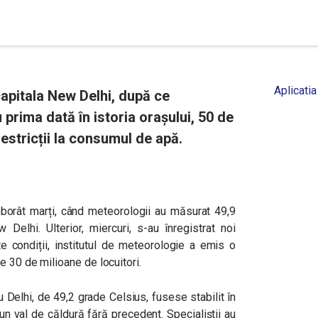
Aplicatia
capitala New Delhi, după ce
 prima dată în istoria orașului, 50 de
estricții la consumul de apă.
doborât marți, când meteorologii au măsurat 49,9
elhi. Ulterior, miercuri, s-au înregistrat noi
 condiții, institutul de meteorologie a emis o
e 30 de milioane de locuitori.
Delhi, de 49,2 grade Celsius, fusese stabilit în
un val de căldură fără precedent. Specialiștii au