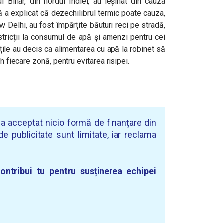
l Bihar, din nordul Indiei, au leșinat din cauza
ază a explicat că dezechilibrul termic poate cauza,
w Delhi, au fost împărțite băuturi reci pe stradă,
restricții la consumul de apă și amenzi pentru cei
țile au decis
ca alimentarea cu apă la robinet să
n fiecare zonă, pentru evitarea risipei.
u a acceptat nicio formă de finanțare din
e publicitate sunt limitate, iar reclama
ontribui tu pentru susținerea echipei