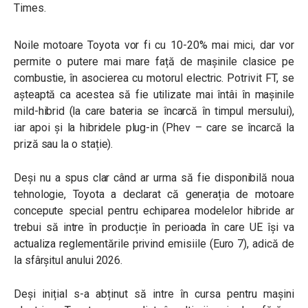
Times.
Noile motoare Toyota vor fi cu 10-20% mai mici, dar vor
permite o putere mai mare față de mașinile clasice pe
combustie, în asocierea cu motorul electric. Potrivit FT, se
așteaptă ca acestea să fie utilizate mai întâi în mașinile
mild-hibrid (la care bateria se încarcă în timpul mersului),
iar apoi și la hibridele plug-in (Phev – care se încarcă la
priză sau la o stație).
Deși nu a spus clar când ar urma să fie disponibilă noua
tehnologie, Toyota a declarat că generația de motoare
concepute special pentru echiparea modelelor hibride ar
trebui să intre în producție în perioada în care UE își va
actualiza reglementările privind emisiile (Euro 7), adică de
la sfârșitul anului 2026.
Deși inițial s-a abținut să intre în cursa pentru mașini