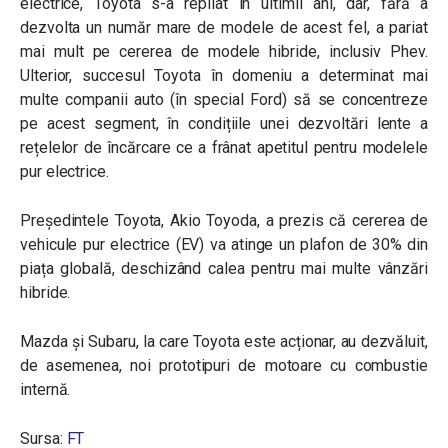
electrice, Toyota s-a repliat în ultimii ani, dar, fără a
dezvolta un număr mare de modele de acest fel, a pariat
mai mult pe cererea de modele hibride, inclusiv Phev.
Ulterior, succesul Toyota în domeniu a determinat mai
multe companii auto (în special Ford) să se concentreze
pe acest segment, în condițiile unei dezvoltări lente a
rețelelor de încărcare ce a frânat apetitul pentru modelele
pur electrice.
Președintele Toyota, Akio Toyoda, a prezis că cererea de
vehicule pur electrice (EV) va atinge un plafon de 30% din
piața globală, deschizând calea pentru mai multe vânzări
hibride.
Mazda și Subaru, la care Toyota este acționar, au dezvăluit,
de asemenea, noi prototipuri de motoare cu combustie
internă.
Sursa:
FT