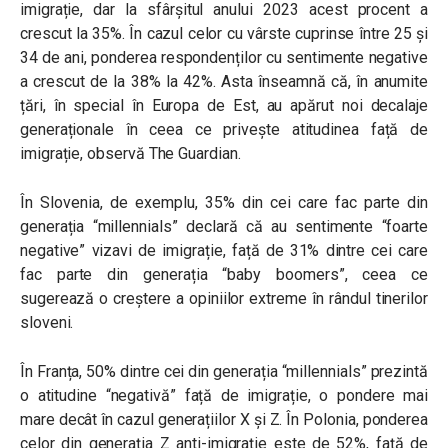
imigrație, dar la sfârșitul anului 2023 acest procent a
crescut la 35%. În cazul celor cu vârste cuprinse între 25 și
34 de ani, ponderea respondenților cu sentimente negative
a crescut de la 38% la 42%. Asta înseamnă că, în anumite
țări, în special în Europa de Est, au apărut noi decalaje
generaționale în ceea ce privește atitudinea față de
imigrație, observă The Guardian.
În Slovenia, de exemplu, 35% din cei care fac parte din
generația “millennials” declară că au sentimente “foarte
negative” vizavi de imigrație, față de 31% dintre cei care
fac parte din generația “baby boomers”, ceea ce
sugerează o creștere a opiniilor extreme în rândul tinerilor
sloveni.
În Franța, 50% dintre cei din generația “millennials” prezintă
o atitudine “negativă” față de imigrație, o pondere mai
mare decât în cazul generațiilor X și Z. În Polonia, ponderea
celor din generația Z anti-imigrație este de 52%, față de