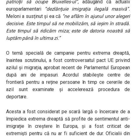
patrioții să ocupe Bruxelles-ul”,
adăugând că actualii
europarlamentari
“dezlănțuie imigrația ilegală masivă”.
Meloni a susținut și ea că
“ne aflăm în ajunul unor alegeri
decisive. Este timpul să ne mobilizăm, să ieșim în stradă.
Este timpul să ridicăm miza; este de datoria noastră să
luptăm până în ultima zi.”
O temă specială de campanie pentru extrema dreaptă,
înaintea scrutinului, a fost controversatul pact UE privind
azilul și migrația, aprobat recent de Parlamentul European
după ani de impasuri. Acordul stabilește centre de
frontieră pentru a reține persoane în timp ce cererile de
azil sunt examinate și accelerează procedura de
deportare.
Acesta a fost considerat pe scară largă o încercare de a
împiedica extrema dreaptă să profite de sentimentul anti-
imigrație în creștere în Europa, și a fost criticat de
extremiști pentru că nu ar fi suficient de dur. Oficialii din