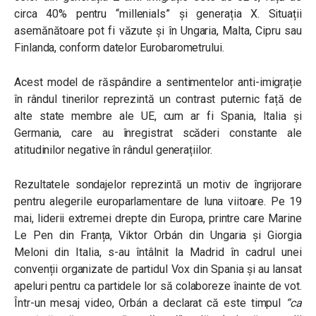
circa 40% pentru “millenials” și generația X. Situații
asemănătoare pot fi văzute și în Ungaria, Malta, Cipru sau
Finlanda, conform datelor Eurobarometrului.
Acest model de răspândire a sentimentelor anti-imigrație
în rândul tinerilor reprezintă un contrast puternic față de
alte state membre ale UE, cum ar fi Spania, Italia și
Germania, care au înregistrat scăderi constante ale
atitudinilor negative în rândul generațiilor.
Rezultatele sondajelor reprezintă un motiv de îngrijorare
pentru alegerile europarlamentare de luna viitoare. Pe 19
mai, liderii extremei drepte din Europa, printre care Marine
Le Pen din Franța, Viktor Orbán din Ungaria și Giorgia
Meloni din Italia, s-au întâlnit la Madrid în cadrul unei
convenții organizate de partidul Vox din Spania și au lansat
apeluri pentru ca partidele lor să colaboreze înainte de vot.
Într-un mesaj video, Orbán a declarat că este timpul
“ca