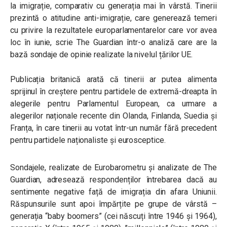
la imigrație, comparativ cu generația mai în vârstă. Tinerii
prezintă o atitudine anti-imigrație, care generează temeri
cu privire la rezultatele europarlamentarelor care vor avea
loc în iunie, scrie The Guardian într-o analiză care are la
bază sondaje de opinie realizate la nivelul țărilor UE.
Publicația britanică arată că tinerii ar putea alimenta
sprijinul în creștere pentru partidele de extremă-dreapta în
alegerile pentru Parlamentul European, ca urmare a
alegerilor naționale recente din Olanda, Finlanda, Suedia și
Franța, în care tinerii au votat într-un număr fără precedent
pentru partidele naționaliste și eurosceptice.
Sondajele, realizate de Eurobarometru și analizate de The
Guardian, adresează respondenților întrebarea dacă au
sentimente negative față de imigrația din afara Uniunii.
Răspunsurile sunt apoi împărțite pe grupe de vârstă –
generația “baby boomers” (cei născuți între 1946 și 1964),