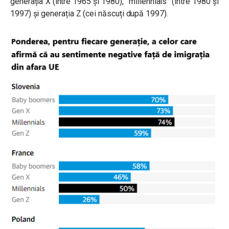
generația X (între 1965 și 1980), ”millennials” (între 1980 și
1997) și generația Z (cei născuți după 1997).