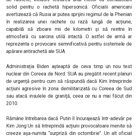
solid pentru o rachetă hipersonică. Oficialii americani
avertizează că Rusia ar putea sprijini regimul de la Phenian
în realizarea unei rachete cu rază lungă de acțiune,
capabilă să zboare mii de kilometri și să reintre în
atmosferă cu sarcina utilă intactă. O astfel de armă ar
reprezenta o provocare semnificativă pentru sistemele de
apărare antirachetă ale SUA.
Administrația Biden așteaptă de ceva timp un nou test
nuclear din Coreea de Nord. SUA au pregătit recent planuri
de urgență pentru cum să răspundă dacă Kim întreprinde
acțiuni agresive în zona demilitarizată cu Coreea de Sud
sau atacă insulele de graniță, ceea ce nu a mai făcut din
2010.
Rămâne întrebarea dacă Putin îl încurajează într-adevăr pe
Kim Jong Un să întreprindă acțiuni provocatoare menite să
creeze așa-numita “surpriză din octombrie”. Un alt oficial