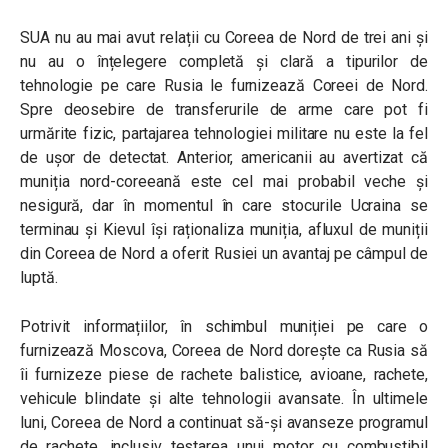
SUA nu au mai avut relații cu Coreea de Nord de trei ani și
nu au o înțelegere completă și clară a tipurilor de
tehnologie pe care Rusia le furnizează Coreei de Nord.
Spre deosebire de transferurile de arme care pot fi
urmărite fizic, partajarea tehnologiei militare nu este la fel
de ușor de detectat. Anterior, americanii au avertizat că
muniția nord-coreeană este cel mai probabil veche și
nesigură, dar în momentul în care stocurile Ucraina se
terminau și Kievul își raționaliza muniția, afluxul de muniții
din Coreea de Nord a oferit Rusiei un avantaj pe câmpul de
luptă.
Potrivit informațiilor, în schimbul muniției pe care o
furnizează Moscova, Coreea de Nord dorește ca Rusia să
îi furnizeze piese de rachete balistice, avioane, rachete,
vehicule blindate și alte tehnologii avansate. În ultimele
luni, Coreea de Nord a continuat să-și avanseze programul
de rachete, inclusiv testarea unui motor cu combustibil