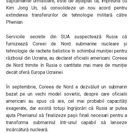
săptămânile următoare, este de așteptat ca, împreună cu
Kim Jong Un, să consolideze un nou acord pentru
extinderea transferurilor de tehnologie militară către
Phenian.
Serviciile secrete din SUA suspectează Rusia că
furnizează Coreei de Nord submarine nucleare și
tehnologie de rachete balistice în schimbul muniției pentru
războiul din Ucraina, au declarat oficialii americani. Coreea
de Nord trimite în Rusia o cantitate mai mare de muniție
decât oferă Europa Ucrainei.
În septembrie, Coreea de Nord a dezvăluit un submarin
bazat pe un vechi model sovietic, despre care oficialii
americani au spus că are, cel mai probabil capacități
exagerate, dar există totuși îngrijorări că Rusia ar putea
ajuta Phenianul să finalizeze pașii finali necesari pentru a
transforma submarinul într-unul capabil să lanseze
încărcătură nucleară.