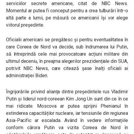
serviciilor secrete americane, citat de NBC News.
Momentul ar putea fi conceput pentru a crea tulburări într-o
altă parte a lumii, pe măsură ce americanii își vor alege
viitorul președinte.
Oficialii americani se pregătesc și pentru eventualitatea în
care Coreea de Nord va decide, sub îndrumarea lui Putin,
să întreprindă cele mai provocatoare acțiuni militare din
ultimul deceniu, în preajma alegerilor prezidențiale din SUA,
potrivit NBC News, care citează șase înalți oficiali ai
administrației Biden.
Îngrijorările privind alianța dintre președintele rus Vladimir
Putin și liderul nord-coreean Kim Jong Un sunt din ce în ce
mai ridicate. Moscova ar putea sprijini Phenianul în
extinderea capacităților nucleare, iar tensiunile din regiunea
Asia-Pacific ar escalada.
Având în vedere informațiile
conform cărora Putin va vizita Coreea de Nord în