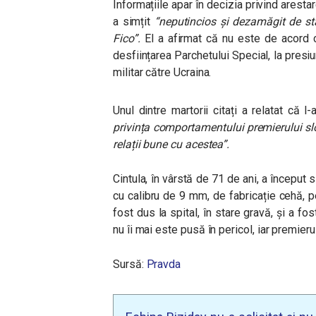
Informațiile apar în decizia privind aresta
a simțit
“neputincios și dezamăgit de sta
Fico”.
El a afirmat că nu este de acord cu
desființarea Parchetului Special, la presi
militar către Ucraina.
Unul dintre martorii citați a relatat că 
privința comportamentului premierului slo
relații bune cu acestea”.
Cintula, în vârstă de 71 de ani, a început s
cu calibru de 9 mm, de fabricație cehă, p
fost dus la spital, în stare gravă, și a fo
nu îi mai este pusă în pericol, iar premieru
Sursă:
Pravda