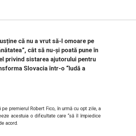
usține că nu a vrut să-l omoare pe
sănătatea”, cât să nu-și poată pune în
el privind sistarea ajutorului pentru
ansforma Slovacia într-o “Iudă a
ri pe premierul Robert Fico, în urmă cu opt zile, a
reeze acestuia o dificultate care “să îl împiedice
 de acord.