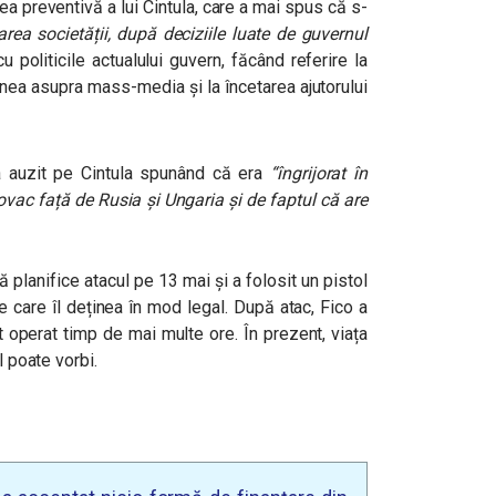
rea preventivă a lui Cintula, care a mai spus că s-
rea societății, după deciziile luate de guvernul
 politicile actualului guvern, făcând referire la
unea asupra mass-media și la încetarea ajutorului
l-a auzit pe Cintula spunând că era
“îngrijorat în
vac față de Rusia și Ungaria și de faptul că are
ă planifice atacul pe 13 mai și a folosit un pistol
e care îl deținea în mod legal. După atac, Fico a
st operat timp de mai multe ore. În prezent, viața
l poate vorbi.