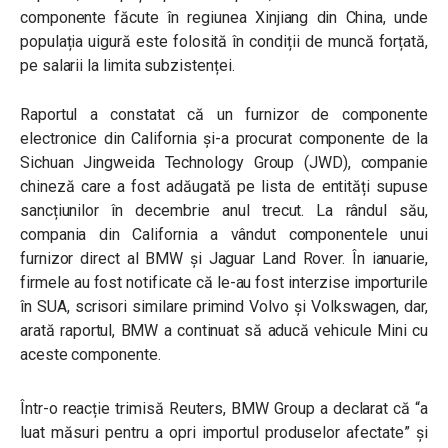
componente făcute în regiunea Xinjiang din China, unde
populația uigură este folosită în condiții de muncă forțată,
pe salarii la limita subzistenței.
Raportul a constatat că un furnizor de componente
electronice din California și-a procurat componente de la
Sichuan Jingweida Technology Group (JWD), companie
chineză care a fost adăugată pe lista de entități supuse
sancțiunilor în decembrie anul trecut. La rândul său,
compania din California a vândut componentele unui
furnizor direct al BMW și Jaguar Land Rover. În ianuarie,
firmele au fost notificate că le-au fost interzise importurile
în SUA, scrisori similare primind Volvo și Volkswagen, dar,
arată raportul, BMW a continuat să aducă vehicule Mini cu
aceste componente.
Într-o reacție trimisă Reuters, BMW Group a declarat că “a
luat măsuri pentru a opri importul produselor afectate” și