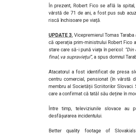
În prezent, Robert Fico se află la spital, 
vârstă de 71 de ani, a fost pus sub acu
riscă închisoare pe viață.
UPDATE 3.
Vicepremierul Tomas Taraba a d
că operația prim-ministrului Robert Fico 
stare care să-i pună viața în pericol:
“Din c
final, va supraviețui”
, a spus domnul Tara
Atacatorul a fost identificat de presa 
centru comercial, pensionat (în vârstă 
membru al Societății Scriitorilor Slovaci. S
care a confirmat că tatăl său deține în mo
Între timp, televiziunile slovace au p
desfășurarea incidentului.
Better quality footage of Slovakia