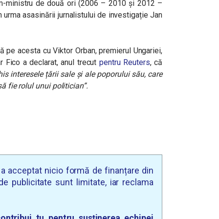
rim-ministru de două ori (2006 – 2010 și 2012 –
 urma asasinării jurnalistului de investigație Jan
ară pe acesta cu Viktor Orban, premierul Ungariei,
r Fico a declarat, anul trecut
pentru Reuters
, că
 interesele țării sale și ale poporului său, care
 fie rolul unui politician”.
u a acceptat nicio formă de finanțare din
e publicitate sunt limitate, iar reclama
ontribui tu pentru susținerea echipei