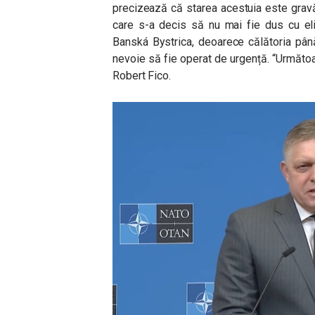
precizează că starea acestuia este gravă, 
care s-a decis să nu mai fie dus cu elic
Banská Bystrica, deoarece călătoria până 
nevoie să fie operat de urgență. “Următoa
Robert Fico.