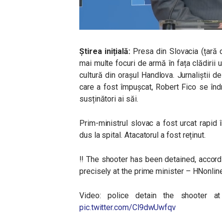
Știrea inițială:
Presa din Slovacia (țară 
mai multe focuri de armă în fața clădirii
cultură din orașul Handlova. Jurnaliștii de
care a fost împușcat, Robert Fico se înd
susținători ai săi.
Prim-ministrul slovac a fost urcat rapid 
dus la spital. Atacatorul a fost reținut.
‼️ The shooter has been detained, accord
precisely at the prime minister – HNonlin
Video: police detain the shooter a
pic.twitter.com/Cl9dwUwfqv