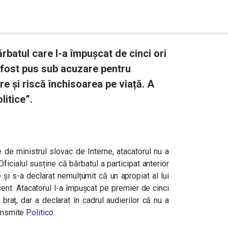
rbatul care l-a împușcat de cinci ori
 fost pus sub acuzare pentru
e și riscă închisoarea pe viață. A
litice”.
te de ministrul slovac de Interne, atacatorul nu a
Oficialul susține că bărbatul a participat anterior
și s-a declarat nemulțumit că un apropiat al lui
cent. Atacatorul l-a împușcat pe premier de cinci
 braț, dar a declarat în cadrul audierilor că nu a
ransmite
Politico
.