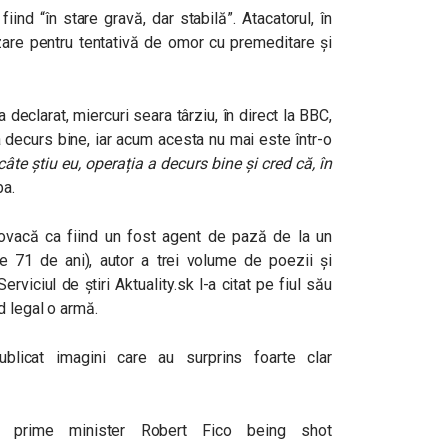
fiind “în stare gravă, dar stabilă”. Atacatorul, în
zare pentru tentativă de omor cu premeditare și
eclarat, miercuri seara târziu, în direct la BBC,
a decurs bine, iar acum acesta nu mai este într-o
âte știu eu, operația a decurs bine și cred că, în
ba.
slovacă ca fiind un fost agent de pază de la un
de 71 de ani), autor a trei volume de poezii și
erviciul de știri Aktuality.sk l-a citat pe fiul său
d legal o armă.
ublicat imagini care au surprins foarte clar
’s prime minister Robert Fico being shot