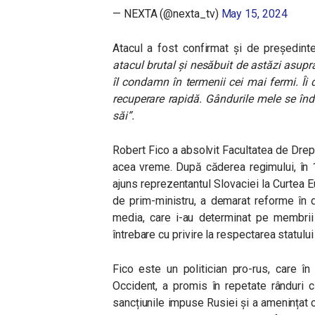
— NEXTA (@nexta_tv)
May 15, 2024
Atacul a fost confirmat și de președinte
atacul brutal și nesăbuit de astăzi asupra
îl condamn în termenii cei mai fermi. Îi
recuperare rapidă. Gândurile mele se înd
săi”.
Robert Fico a absolvit Facultatea de Drept
acea vreme. După căderea regimului, în 1
ajuns reprezentantul Slovaciei la Curtea 
de prim-ministru, a demarat reforme în d
media, care i-au determinat pe membrii 
întrebare cu privire la respectarea statului
Fico este un politician pro-rus, care în
Occident, a promis în repetate rânduri că 
sancțiunile impuse Rusiei și a amenințat că