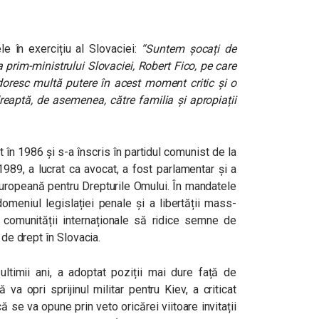
le în exercițiu al Slovaciei:
“Suntem șocați de
 prim-ministrului Slovaciei, Robert Fico, pe care
 doresc multă putere în acest moment critic și o
reaptă, de asemenea, către familia și apropiații
 în 1986 și s-a înscris în partidul comunist de la
989, a lucrat ca avocat, a fost parlamentar și a
Europeană pentru Drepturile Omului. În mandatele
omeniul legislației penale și a libertății mass-
comunității internaționale să ridice semne de
 de drept în Slovacia.
 ultimii ani, a adoptat poziții mai dure față de
va opri sprijinul militar pentru Kiev, a criticat
 se va opune prin veto oricărei viitoare invitații