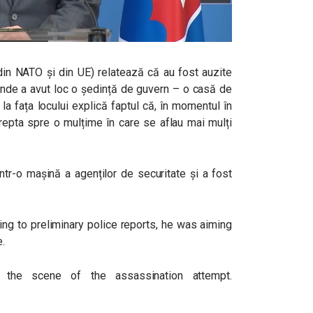
din NATO și din UE) relatează că au fost auzite
 unde a avut loc o ședință de guvern – o casă de
 la fața locului explică faptul că, în momentul în
repta spre o mulțime în care se aflau mai mulți
într-o mașină a agenților de securitate și a fost
ing to preliminary police reports, he was aiming
e.
t the scene of the assassination attempt.