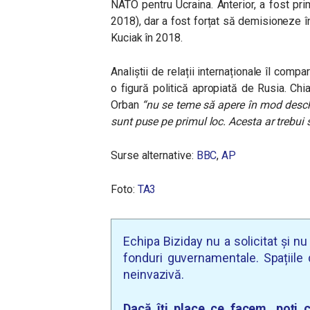
NATO pentru Ucraina. Anterior, a fost p
2018), dar a fost forțat să demisioneze în
Kuciak în 2018.
Analiștii de relații internaționale îl comp
o figură politică apropiată de Rusia. Chia
Orban
“nu se teme să apere în mod deschis
sunt puse pe primul loc. Acesta ar trebui să
Surse alternative:
BBC
,
AP
Foto:
TA3
Echipa Biziday nu a solicitat și n
fonduri guvernamentale. Spațiile d
neinvazivă.
Dacă îți place ce facem, poți c