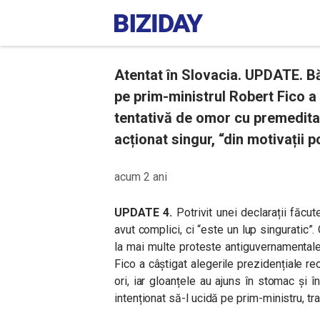
Atentat în Slovacia. UPDATE. Bă
pe prim-ministrul Robert Fico a
tentativă de omor cu premeditar
acționat singur, “din motivații po
acum 2 ani
UPDATE 4.
Potrivit unei declarații făcu
avut complici, ci “este un lup singuratic”. 
la mai multe proteste antiguvernamentale 
Fico a câștigat alegerile prezidențiale re
ori, iar gloanțele au ajuns în stomac și în
intenționat să-l ucidă pe prim-ministru, t