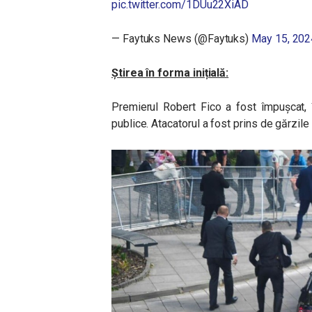
pic.twitter.com/1DUu22XiAD
— Faytuks News (@Faytuks)
May 15, 202
Știrea în forma inițială:
Premierul Robert Fico a fost împușcat, 
publice. Atacatorul a fost prins de gărzile