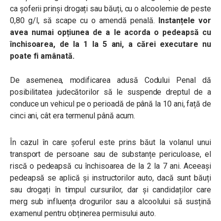
ca șoferii prinși drogați sau băuți, cu o alcoolemie de peste
0,80 g/l, să scape cu o amendă penală.
Instanțele vor
avea numai opțiunea de a le acorda o pedeapsă cu
închisoarea, de la 1 la 5 ani, a cărei executare nu
poate fi amânată.
De asemenea, modificarea adusă Codului Penal dă
posibilitatea judecătorilor să le suspende dreptul de a
conduce un vehicul pe o perioadă de până la 10 ani, față de
cinci ani, cât era termenul până acum.
În cazul în care șoferul este prins băut la volanul unui
transport de persoane sau de substanțe periculoase, el
riscă o pedeapsă cu închisoarea de la 2 la 7 ani. Aceeași
pedeapsă se aplică și instructorilor auto, dacă sunt băuți
sau drogați în timpul cursurilor, dar și candidaților care
merg sub influența drogurilor sau a alcoolului să susțină
examenul pentru obținerea permisului auto.