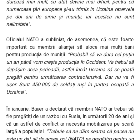
durează mai mult, cu atât devine mai dificil, pentru că
numeroase țări europene și-au trimis în Ucraina rezervele
pe doi ani de arme și muniții, iar acestea nu sunt
nelimitate”.
Oficialul NATO a subliniat, de asemenea, că este foarte
important ca membrii alianței să aloce mai mulți bani
pentru producția de muniții:
“Probabil că va dura cel puțin
un an până vom crește producția în Occident. Va trebui să
depășim acea perioadă, astfel încât Ucraina să se poată
pregăti pentru următoarea contraofensivă. Dar nu va fi
ușor. Sunt 450.000 de soldați ruși în partea ocupată a
Ucrainei”
.
În ianuarie, Bauer a declarat că membrii NATO ar trebui să
fie pregătiți de un război cu Rusia, în următorii 20 de ani și
că un astfel de conflict ar necesita mobilizarea pe scară
largă a populației.
“Trebuie să ne dăm seama că pacea nu
este un dat șii de aceea noi (NATO) ne pregătim pentru un