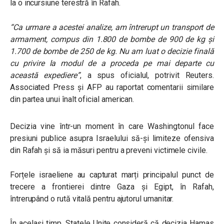
la o incursiune terestră în Rafah.
“Ca urmare a acestei analize, am întrerupt un transport de
armament, compus din 1.800 de bombe de 900 de kg și
1.700 de bombe de 250 de kg. Nu am luat o decizie finală
cu privire la modul de a proceda pe mai departe cu
această expediere”
, a spus oficialul, potrivit Reuters.
Associated Press și AFP au raportat comentarii similare
din partea unui înalt oficial american.
Decizia vine într-un moment în care Washingtonul face
presiuni publice asupra Israelului să-și limiteze ofensiva
din Rafah și să ia măsuri pentru a preveni victimele civile.
Forțele israeliene au capturat marți principalul punct de
trecere a frontierei dintre Gaza și Egipt, în Rafah,
întrerupând o rută vitală pentru ajutorul umanitar.
În același timp, Statele Unite consideră că decizia Hamas