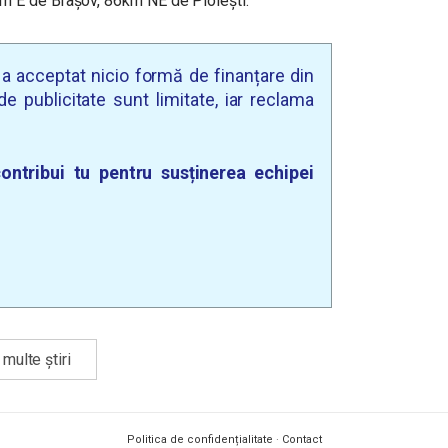
 E de Brașov, 86km NE de Ploiești.
u a acceptat nicio formă de finanțare din
e publicitate sunt limitate, iar reclama
ontribui tu pentru susținerea echipei
multe știri
Politica de confidențialitate
·
Contact