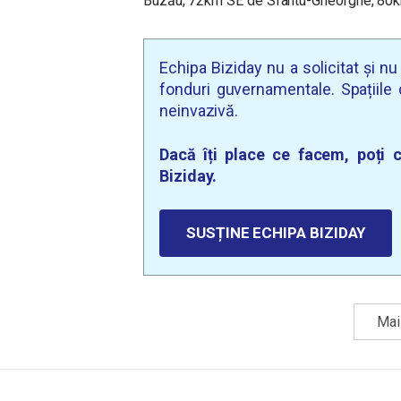
Buzău, 72km SE de Sfântu-Gheorghe, 80km
Echipa Biziday nu a solicitat și n
fonduri guvernamentale. Spațiile d
neinvazivă.
Dacă îți place ce facem, poți c
Biziday.
SUSȚINE ECHIPA BIZIDAY
Mai 