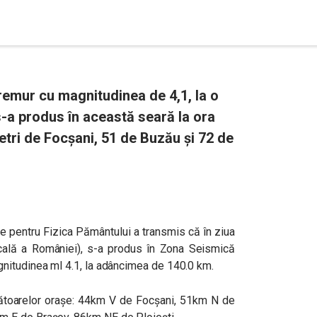
emur cu magnitudinea de 4,1, la o
-a produs în această seară la ora
metri de Focşani, 51 de Buzău și 72 de
re pentru Fizica Pământului a transmis că în ziua
cală a României), s-a produs în Zona Seismică
nitudinea ml 4.1, la adâncimea de 140.0 km.
ătoarelor oraşe: 44km V de Focșani, 51km N de