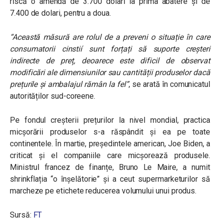
riscă o amendă de 3.700 dolari la prima abatere și de
7.400 de dolari, pentru a doua.
“Această măsură are rolul de a preveni o situație în care
consumatorii cinstií sunt forțați să suporte creșteri
indirecte de preț, deoarece este dificil de observat
modificări ale dimensiunilor sau cantității produselor dacă
prețurile și ambalajul rămân la fel”
, se arată în comunicatul
autorităților sud-coreene.
Pe fondul creșterii prețurilor la nivel mondial, practica
micșorării produselor s-a răspândit și ea pe toate
continentele. În martie, președintele american, Joe Biden, a
criticat și el companiile care micșorează produsele.
Ministrul francez de finanțe, Bruno Le Maire, a numit
shrinkflația “o înșelătorie” și a ceut supermarketurilor să
marcheze pe etichete reducerea volumului unui produs.
Sursă:
FT