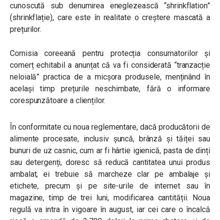
cunoscută sub denumirea eneglezească “shrinkflation”
(shrinkflație), care este în realitate o creștere mascată a
prețurilor.
Comisia coreeană pentru protecția consumatorilor și
comerț echitabil a anunțat că va fi considerată “tranzacție
neloială” practica de a micșora produsele, menținând în
același timp prețurile neschimbate, fără o informare
corespunzătoare a clienților.
În conformitate cu noua reglementare, dacă producătorii de
alimente procesate, inclusiv șuncă, brânză și tăiței sau
bunuri de uz casnic, cum ar fi hârtie igienică, pasta de dinți
sau detergenți, doresc să reducă cantitatea unui produs
ambalat, ei trebuie să marcheze clar pe ambalaje și
etichete, precum și pe site-urile de internet sau în
magazine, timp de trei luni, modificarea cantității. Noua
regulă va intra în vigoare în august, iar cei care o încalcă