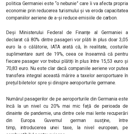
politica Germaniei este “o nebunie” care îi va afecta propria
economie prin reducerea turismului și va eroda capacitatea
companiilor aeriene de a-și reduce emisiile de carbon.
Deși Ministerului Federal de Finanțe al Germaniei a
declarat că 80% dintre pasageri vor plăti în plus doar 3,05
euro la o călătorie, IATA arată că, în realitate, costurile
suplimentare sunt de 19%, ceea ce înseamnă că pentru
fiecare pasager vor trebui plătiți în plus între 15,53 euro și
70,83 euro. Nu este clar dacă companiile aeriene vor putea
transfera integral această mărire a taxelor aeroportuare în
prețul biletelor spre și dinspre aeroporturile germane.
Numărul pasagerilor de pe aeroporturile din Germania este
încă la un nivel cu 20% mai mic față de perioada de
dinainte de pandemie, una dintre cele mai lente recuperări
din Europa. Guvernul german susține, între
timp, introducerea unei taxe, la nivel european, pe