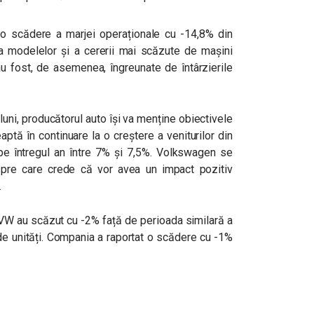
o scădere a marjei operaționale cu -14,8% din
ea modelelor și a cererii mai scăzute de mașini
u fost, de asemenea, îngreunate de întârzierile
 luni, producătorul auto își va menține obiectivele
ptă în continuare la o creștere a veniturilor din
pe întregul an între 7% și 7,5%. Volkswagen se
pre care crede că vor avea un impact pozitiv
.
e VW au scăzut cu -2% față de perioada similară a
 de unități. Compania a raportat o scădere cu -1%