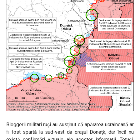
B
loggerii militari ruși au susținut că apărarea ucraineană ar
fi fost spartă la sud-vest de orașul Donețk, dar încă nu
există confirmări vizuale ale acestor informații. Totuși,