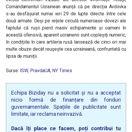
Comandamentul Ucrainean anunță că pe direcția Avdiivka
s-au desfășurat numai ieri 29 de lupte directe între cele
două armate. Deși pe rețele circulă numeroase dovezi ale
faptului că rușii pierd masiv echipamente și oameni în
această ofensivă, aparent ucrainenii sunt copleșiți numeric,
în condițiile în care artileria rusă lansează de cinci ori mai
multe obuze decât reușește cea ucraineană, confruntată cu
lipsa de muniții.
Surse:
ISW
,
PravdaUA
,
NY Times
Echipa Biziday nu a solicitat și nu a acceptat
nicio formă de finanțare din fonduri
guvernamentale. Spațiile de publicitate sunt
limitate, iar reclama neinvazivă.
Dacă îți place ce facem, poți contribui tu