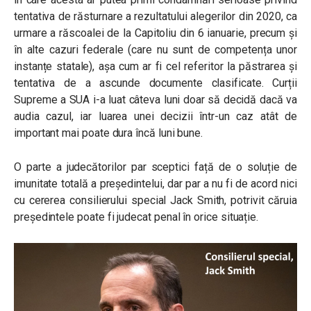
tentativa de răsturnare a rezultatului alegerilor din 2020, ca
urmare a răscoalei de la Capitoliu din 6 ianuarie, precum și
în alte cazuri federale (care nu sunt de competența unor
instanțe statale), așa cum ar fi cel referitor la păstrarea și
tentativa de a ascunde documente clasificate. Curții
Supreme a SUA i-a luat câteva luni doar să decidă dacă va
audia cazul, iar luarea unei decizii într-un caz atât de
important mai poate dura încă luni bune.
O parte a judecătorilor par sceptici față de o soluție de
imunitate totală a președintelui, dar par a nu fi de acord nici
cu cererea consilierului special Jack Smith, potrivit căruia
președintele poate fi judecat penal în orice situație.