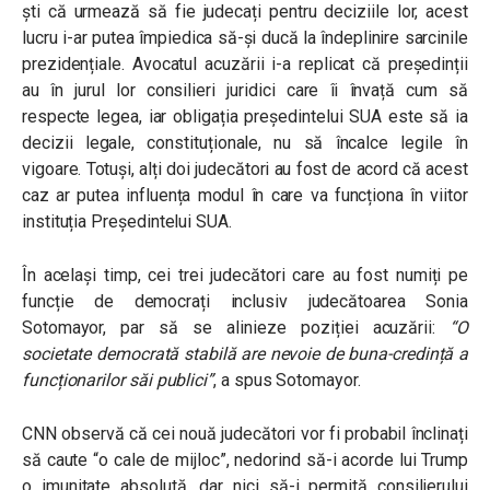
ști că urmează să fie judecați pentru deciziile lor, acest
lucru i-ar putea împiedica să-și ducă la îndeplinire sarcinile
prezidențiale. Avocatul acuzării i-a replicat că președinții
au în jurul lor consilieri juridici care îi învață cum să
respecte legea, iar obligația președintelui SUA este să ia
decizii legale, constituționale, nu să încalce legile în
vigoare. Totuși, alți doi judecători au fost de acord că acest
caz ar putea influența modul în care va funcționa în viitor
instituția Președintelui SUA.
În același timp, cei trei judecători care au fost numiți pe
funcție de democrați inclusiv judecătoarea Sonia
Sotomayor, par să se alinieze poziției acuzării:
“O
societate democrată stabilă are nevoie de buna-credință a
funcționarilor săi publici”
, a spus Sotomayor.
CNN observă că cei nouă judecători vor fi probabil înclinați
să caute “o cale de mijloc”, nedorind să-i acorde lui Trump
o imunitate absolută, dar nici să-i permită consilierului