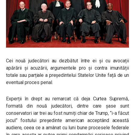
Cei nouă judecători au dezbătut între ei și cu avocații
apărării și acuzării, argumentele pro și contra imunității
totale sau parțiale a președintelui Statelor Unite față de un
eventual proces penal.
Experții în drept au remarcat că deja Curtea Supremă,
formată din nouă judecători, dintre care șase sunt
conservatori iar trei au fost numiți chiar de Trump, “i-a făcut
jocul” fostului președinte american acceptând această
audiere, ceea ce a amânat cu luni bune procesele federale
în care acesta ar putea primi condamnări serioase privind