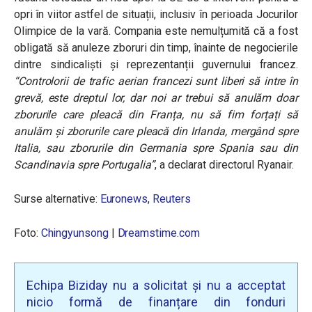
opri în viitor astfel de situații, inclusiv în perioada Jocurilor
Olimpice de la vară. Compania este nemulțumită că a fost
obligată să anuleze zboruri din timp, înainte de negocierile
dintre sindicaliști și reprezentanții guvernului francez.
“Controlorii de trafic aerian francezi sunt liberi să intre în
grevă, este dreptul lor, dar noi ar trebui să anulăm doar
zborurile care pleacă din Franța, nu să fim forțați să
anulăm și zborurile care pleacă din Irlanda, mergând spre
Italia, sau zborurile din Germania spre Spania sau din
Scandinavia spre Portugalia”
, a declarat directorul Ryanair.
Surse alternative:
Euronews
,
Reuters
Foto:
Chingyunsong
|
Dreamstime.com
Echipa Biziday nu a solicitat și nu a acceptat
nicio formă de finanțare din fonduri