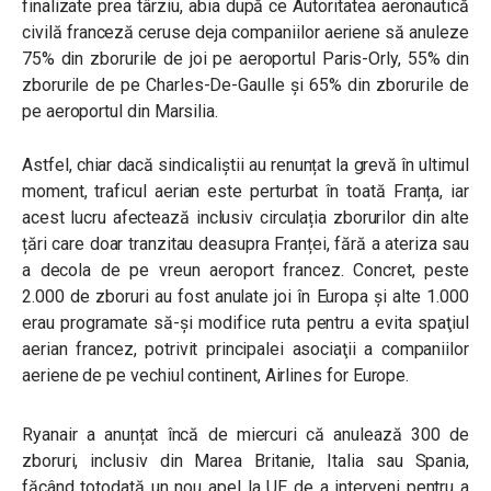
finalizate prea târziu, abia după ce Autoritatea aeronautică
civilă franceză ceruse deja companiilor aeriene să anuleze
75% din zborurile de joi pe aeroportul Paris-Orly, 55% din
zborurile de pe Charles-De-Gaulle și 65% din zborurile de
pe aeroportul din Marsilia.
Astfel, chiar dacă sindicaliștii au renunțat la grevă în ultimul
moment, traficul aerian este perturbat în toată Franța, iar
acest lucru afectează inclusiv circulația zborurilor din alte
țări care doar tranzitau deasupra Franței, fără a ateriza sau
a decola de pe vreun aeroport francez. Concret, p
este
2.000 de zboruri au fost anulate joi în Europa şi alte 1.000
erau programate să-și modifice ruta pentru a evita spaţiul
aerian francez, potrivit principalei asociaţii a companiilor
aeriene de pe vechiul continent, Airlines for Europe.
Ryanair a anunțat încă de miercuri că anulează 300 de
zboruri, inclusiv din Marea Britanie, Italia sau Spania,
făcând totodată un nou apel la UE de a interveni pentru a