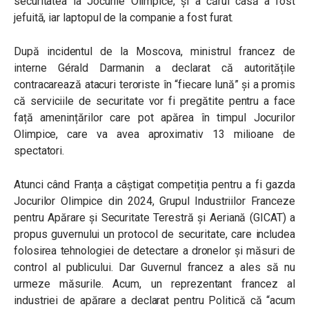
securitatea la Jocurile Olimpice, și a cărui casă a fost
jefuită, iar laptopul de la companie a fost furat.
După incidentul de la Moscova, ministrul francez de
interne Gérald Darmanin a declarat că autoritățile
contracarează atacuri teroriste în “fiecare lună” și a promis
că serviciile de securitate vor fi pregătite pentru a face
față amenințărilor care pot apărea în timpul Jocurilor
Olimpice, care va avea aproximativ 13 milioane de
spectatori.
Atunci când Franța a câștigat competiția pentru a fi gazda
Jocurilor Olimpice din 2024, Grupul Industriilor Franceze
pentru Apărare și Securitate Terestră și Aeriană (GICAT) a
propus guvernului un protocol de securitate, care includea
folosirea tehnologiei de detectare a dronelor și măsuri de
control al publicului. Dar Guvernul francez a ales să nu
urmeze măsurile. Acum, un reprezentant francez al
industriei de apărare a declarat pentru Politică că “acum