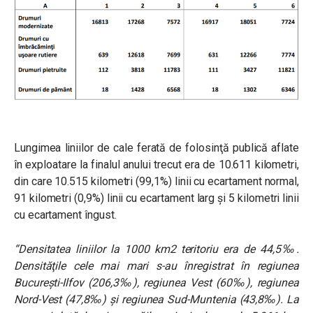
Lungimea liniilor de cale ferată de folosinţă publică aflate
în exploatare la finalul anului trecut era de 10.611 kilometri,
din care 10.515 kilometri (99,1%) linii cu ecartament normal,
91 kilometri (0,9%) linii cu ecartament larg şi 5 kilometri linii
cu ecartament îngust.
“Densitatea liniilor la 1000 km2 teritoriu era de 44,5‰.
Densităţile cele mai mari s-au înregistrat în regiunea
Bucureşti-Ilfov (206,3‰), regiunea Vest (60‰), regiunea
Nord-Vest (47,8‰) și regiunea Sud-Muntenia (43,8‰). La