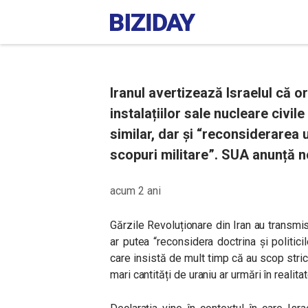
Iranul avertizează Israelul că o
instalațiilor sale nucleare civi
similar, dar și “reconsiderarea u
scopuri militare”. SUA anunță no
acum 2 ani
Gărzile Revoluționare din Iran au transmis
ar putea “reconsidera doctrina și politici
care insistă de mult timp că au scop strict
mari cantități de uraniu ar urmări în realit