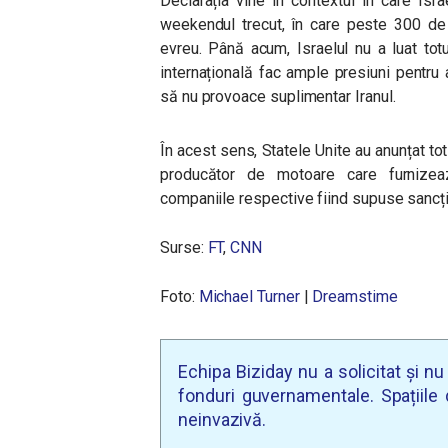
Declarația vine în contextul în care Isr
weekendul trecut, în care peste 300 de 
evreu. Până acum, Israelul nu a luat tot
internațională fac ample presiuni pentru
să nu provoace suplimentar Iranul.
În acest sens, Statele Unite au anunțat tot j
producător de motoare care furnizea
companiile respective fiind supuse sancți
Surse:
FT
,
CNN
Foto:
Michael Turner
|
Dreamstime
Echipa Biziday nu a solicitat și n
fonduri guvernamentale. Spațiile d
neinvazivă.