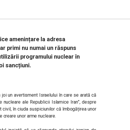
rice amenințare la adresa
le ar primi nu numai un răspuns
tilizării programului nuclear în
i sancțiuni.
 joi un avertisment Israelului în care se arată că
le nucleare ale Republicii Islamice Iran”, despre
 civil, în ciuda suspiciunilor că îmbogățirea unor
ate creare unor arme nucleare.