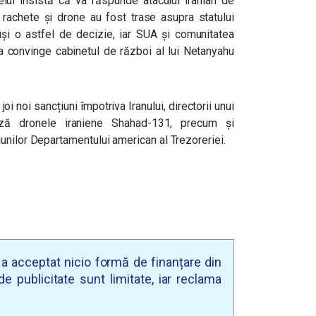
aelul insistă că va răspunde atacului iranian de
rachete și drone au fost trase asupra statului
uși o astfel de decizie, iar SUA și comunitatea
 a convinge cabinetul de război al lui Netanyahu
oi noi sancțiuni împotriva Iranului, directorii unui
ză dronele iraniene Shahad-131, precum și
unilor Departamentului american al Trezoreriei.
u a acceptat nicio formă de finanțare din
e publicitate sunt limitate, iar reclama