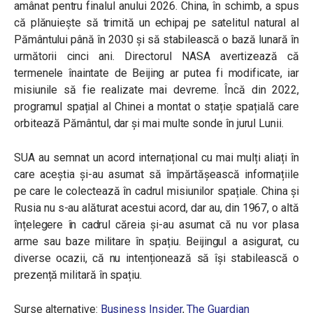
amânat pentru finalul anului 2026. China, în schimb, a spus
că plănuiește să trimită un echipaj pe satelitul natural al
Pământului până în 2030 și să stabilească o bază lunară în
următorii cinci ani. Directorul NASA avertizează că
termenele înaintate de Beijing ar putea fi modificate, iar
misiunile să fie realizate mai devreme. Încă din 2022,
programul spațial al Chinei a montat o stație spațială care
orbitează Pământul, dar și mai multe sonde în jurul Lunii.
SUA au semnat un acord internațional cu mai mulți aliați în
care aceștia și-au asumat să împărtășească informațiile
pe care le colectează în cadrul misiunilor spațiale. China și
Rusia nu s-au alăturat acestui acord, dar au, din 1967, o altă
înțelegere în cadrul căreia și-au asumat că nu vor plasa
arme sau baze militare în spațiu. Beijingul a asigurat, cu
diverse ocazii, că nu intenționează să își stabilească o
prezență militară în spațiu.
Surse alternative:
Business Insider
,
The Guardian