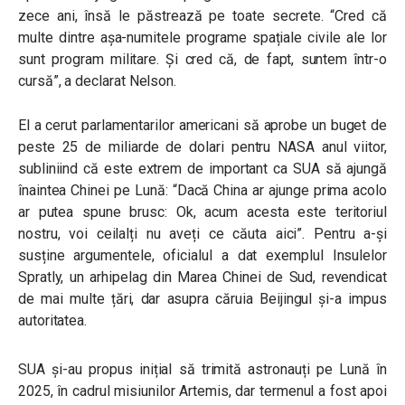
zece ani, însă le păstrează pe toate secrete. “Cred că
multe dintre așa-numitele programe spațiale civile ale lor
sunt program militare. Și cred că, de fapt, suntem într-o
cursă”, a declarat Nelson.
El a cerut parlamentarilor americani să aprobe un buget de
peste 25 de miliarde de dolari pentru NASA anul viitor,
subliniind că este extrem de important ca SUA să ajungă
înaintea Chinei pe Lună: “Dacă China ar ajunge prima acolo
ar putea spune brusc: Ok, acum acesta este teritoriul
nostru, voi ceilalți nu aveți ce căuta aici”. Pentru a-și
susține argumentele, oficialul a dat exemplul Insulelor
Spratly, un arhipelag din Marea Chinei de Sud, revendicat
de mai multe țări, dar asupra căruia Beijingul și-a impus
autoritatea.
SUA și-au propus inițial să trimită astronauți pe Lună în
2025, în cadrul misiunilor Artemis, dar termenul a fost apoi