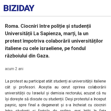
Roma. Ciocniri între poliție și studenții
Universității La Sapienza, marți, la un
protest împotriva colaborării universităților
italiene cu cele israeliene, pe fondul
războiului din Gaza.
acum 2 ani
La protest au participat atât studenți ai universității italiene
cât și profesori. Aceștia au cerut oprirea colaborării
universității cu Israelul și demisia rectorului, acuzat că nu
își dorește să discute cu studenții. Deși protestul a început
pașnic, spre final a degenerat și s-a încheiat cu ciocniri
între studenți și forțele de ordine, mai întâi în fața