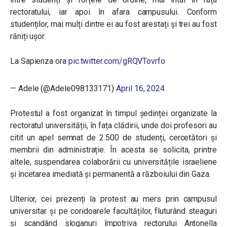
rectoratului, iar apoi în afara campusului. Conform
studenților, mai mulți dintre ei au fost arestați și trei au fost
răniți ușor.
La Sapienza ora
pic.twitter.com/gRQVTovrfo
— Adele (@Adele098133171)
April 16, 2024
Protestul a fost organizat în timpul ședinței organizate la
rectoratul universității, în fața clădirii, unde doi profesori au
citit un apel semnat de 2.500 de studenți, cercetători și
membrii din administrație. În acesta se solicita, printre
altele, suspendarea colaborării cu universitățile israeliene
și încetarea imediată și permanentă a războiului din Gaza.
Ulterior, cei prezenți la protest au mers prin campusul
universitar și pe coridoarele facultăților, fluturând steaguri
și scandând sloganuri împotriva rectorului Antonella