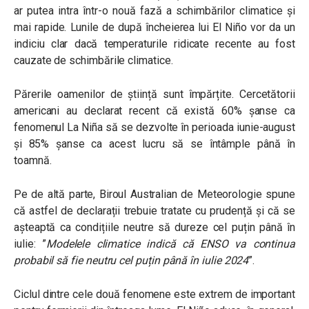
ar putea intra într-o nouă fază a schimbărilor climatice și
mai rapide. Lunile de după încheierea lui
El Niño
vor da un
indiciu clar dacă temperaturile ridicate recente au fost
cauzate de schimbările climatice.
Părerile
oamenilor de știință sunt împărțite.
Cercetătorii
americani au declarat recent că există 60% șanse ca
fenomenul La Ni
ñ
a să se dezvolte în perioada iunie-august
și 85% șanse ca acest lucru să se întâmple până în
toamnă.
Pe de altă parte, Biroul Australian de Meteorologie
spune
că astfel de declarații trebuie tratate cu prudență și că se
așteaptă
ca condițiile neutre să dureze cel puțin până în
iulie:
”
Modelele climatice indică că ENSO va continua
probabil să fie neutru cel puțin până în iulie 2024
”.
Ciclul dintre cele două fenomene este extrem de important