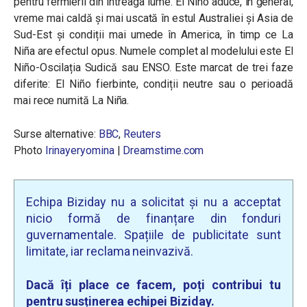
pentru fermierii din întreaga lume.
El Niño
aduce, în general,
vreme mai caldă și mai uscată în estul Australiei și Asia de
Sud-Est și condiții mai umede în America, în timp ce
La
Ni
ñ
a
are efectul opus. Numele complet al modelului este
El
Niño
-Oscilația Sudică sau ENSO. Este marcat de trei faze
diferite:
El Niño
fierbinte, condiții neutre sau o perioadă
mai rece numită
La Ni
ñ
a
.
Surse alternative:
BBC
,
Reuters
Photo
Irinayeryomina
|
Dreamstime.com
Echipa Biziday nu a solicitat și nu a acceptat
nicio formă de finanțare din fonduri
guvernamentale. Spațiile de publicitate sunt
limitate, iar reclama neinvazivă.
Dacă îți place ce facem, poți contribui tu
pentru susținerea echipei Biziday.