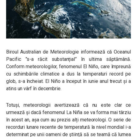
Biroul Australian de Meteorologie informează că Oceanul
Pacific ”s-a răcit substanțial” în ultima săptămână.
Conform meteorologilor, fenomenul
El Niño
, care împreună
cu schimbările climatice
a dus la temperaturi record pe
glob, s-a încheiat. El Niño a început în iunie anul trecut și a
atins un vârf în decembrie.
Totuși, meteorologii avertizează că nu este clar ce
urmează și dacă fenomenul La Ni
ñ
a se va forma mai târziu
în acest an, așa cum au prezis alți meteorologi.
O serie de
recorduri lunare recente de temperatură la nivel mondial
i-a
determinat pe unii oameni de știință să se teamă că lumea