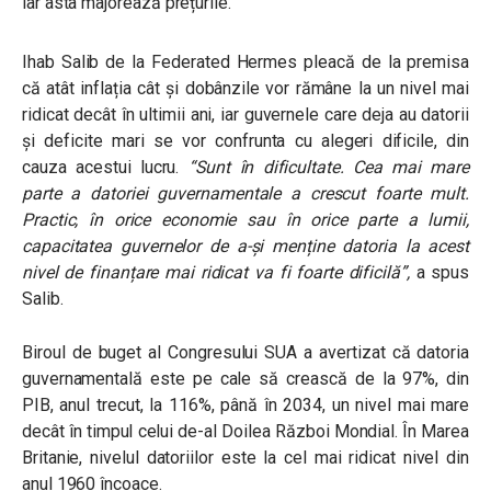
iar asta majorează prețurile.
Ihab Salib de la Federated Hermes pleacă de la premisa
că atât inflația cât și dobânzile vor rămâne la un nivel mai
ridicat decât în ultimii ani, iar guvernele care deja au datorii
și deficite mari se vor confrunta cu alegeri dificile, din
cauza acestui lucru.
“Sunt în dificultate. Cea mai mare
parte a datoriei guvernamentale a crescut foarte mult.
Practic, în orice economie sau în orice parte a lumii,
capacitatea guvernelor de a-și menține datoria la acest
nivel de finanțare mai ridicat va fi foarte dificilă”,
a spus
Salib.
Biroul de buget al Congresului SUA a avertizat că datoria
guvernamentală este pe cale să crească de la 97%, din
PIB, anul trecut, la 116%, până în 2034, un nivel mai mare
decât în timpul celui de-al Doilea Război Mondial. În Marea
Britanie, nivelul datoriilor este la cel mai ridicat nivel din
anul 1960 încoace.