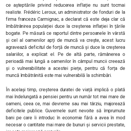
ce așteptările privind reducerea inflație nu sunt tocmai
realiste. Frédéric Leroux, un administrator de fonduri de la
firma franceza Carmignac, a declarat că este deja clar că
îmbătrânirea populației duce la creșterea inflației în țările
bogate. Pe măsură ce raportul dintre persoanele în vârstă
și cel al oamenilor apți de muncă va crește, acest lucru
agravează deficitul de forță de muncă și duce la creșterea
salariilor, a explicat el. Pe de altă parte, rămânerea o
perioadă mai lungă a oamenilor în câmpul muncii creează
și o vulnerabilitate a acestei piețe, pentru că forța de
muncă îmbătrânită este mai vulnerabilă la schimbări.
În același timp, creșterea duratei de viață implică o plată
mai îndelungată a pensiei pentru un număr tot mai mare de
oameni, ceea ce, mai devreme sau mai târziu, majorează
deficitele publice. Guvernele sunt nevoite să împrumute
bani pe care îi introduc în economie fără a avea în mod
necesar o cantitate mai mare de bunuri și servicii prestate,