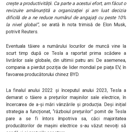
crește a productivității. Ca parte a acestui efort, am făcut o
revizuire amănunțită a organizației și am luat decizia
dificilă de a ne reduce numărul de angajați cu peste 10%
la nivel global”
, se arată în nota trimisă de Elon Musk,
potrivit Reuters.
Eventuala tăiere a numărului locurilor de muncă vine la
scurt timp după ce Tesla a raportat prima scădere a
livrărilor sale globale, din ultimii patru ani. De asemenea,
compania a pierdut poziția de lider mondial pe piața EV, în
favoarea producătorului chinez BYD.
La finalul anului 2022 și începutul anului 2023, Tesla a
demarat o tăiere a prețurilor mașinilor sale electrice, în
încercarea de a-și mări vânzările și producția. Deși inițial
strategia a funcționat, “războiul prețurilor” pornit de Tesla
pare a se fi întors împotriva sa, căci majoritatea
producătorilor de mașini electrice s-au văzut nevoiți să