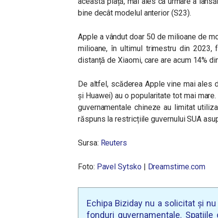
această piață, mai ales ca urmare a lansă
bine decât modelul anterior (S23).
Apple a vândut doar 50 de milioane de mode
milioane, în ultimul trimestru din 2023
distanță de Xiaomi, care are acum 14% din
De altfel, scăderea Apple vine mai ales 
și Huawei) au o popularitate tot mai mare.
guvernamentale chineze au limitat utiliza
răspuns la restricțiile guvernului SUA asupr
Sursa:
Reuters
Foto:
Pavel Sytsko
|
Dreamstime.com
Echipa Biziday nu a solicitat și n
fonduri guvernamentale. Spațiile d