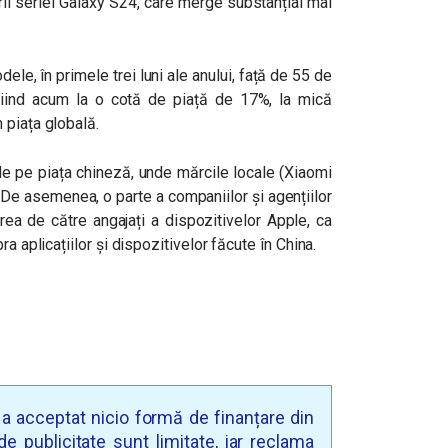
rii seriei Galaxy S24, care merge substanțial mai
le, în primele trei luni ale anului, față de 55 de
, fiind acum la o cotă de piață de 17%, la mică
 piața globală.
de pe piața chineză, unde mărcile locale (Xiaomi
 De asemenea, o parte a companiilor și agențiilor
rea de către angajați a dispozitivelor Apple, ca
a aplicațiilor și dispozitivelor făcute în China.
u a acceptat nicio formă de finanțare din
e publicitate sunt limitate, iar reclama