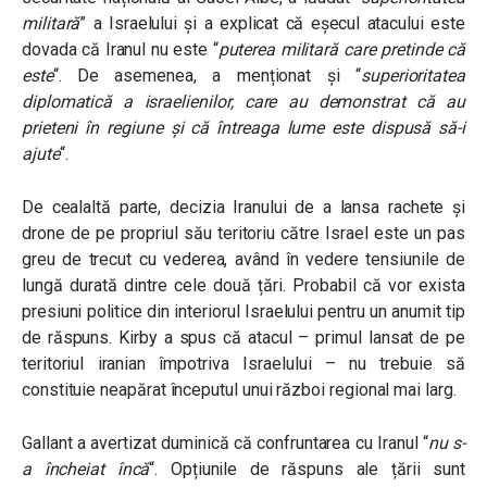
militară
” a Israelului și a explicat că eșecul atacului este
dovada că Iranul nu este “
puterea militară care pretinde că
este
“. De asemenea, a menționat și “
superioritatea
diplomatică a israelienilor, care au demonstrat că au
prieteni în regiune și că întreaga lume este dispusă să-i
ajute
“.
De cealaltă parte, decizia Iranului de a lansa rachete și
drone de pe propriul său teritoriu către Israel este un pas
greu de trecut cu vederea, având în vedere tensiunile de
lungă durată dintre cele două țări. Probabil că vor exista
presiuni politice din interiorul Israelului pentru un anumit tip
de răspuns. Kirby a spus că atacul – primul lansat de pe
teritoriul iranian împotriva Israelului – nu trebuie să
constituie neapărat începutul unui război regional mai larg.
Gallant a avertizat duminică că confruntarea cu Iranul “
nu s-
a încheiat încă
“. Opțiunile de răspuns ale țării sunt