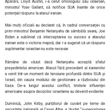
Apărării, Lloyd Austin, i-a cerut omologului său israelian,
ministrul Yoav Gallant, să notifice SUA înainte de orice
potențial răspuns la atacul iranian.
Mai mulți oficiali au declarat că, în cadrul conversației cu
prim-ministrul Benjamin Netanyahu de sâmbătă seara, Joe
Biden a subliniat că interceptarea cu succes a atacului
iranian este o victorie majoră, dar i-a sugerat că un răspuns
suplimentar israelian nu este necesar.
Rămâne de văzut dacă Netanyahu acceptă sfatul
președintelui american. Atacul fără precedent al iranienilor
a venit într-un moment de tensiune profundă dintre SUA și
Israel, din cauza modului de gestionare a războiului din
Gaza. De-a lungul acestui conflict, limitele influenței
americane asupra deciziilor israeliene au devenit evidente.
Duminică, John Kirby, purtătorul de cuvânt pe teme de
securitate națională al Casei Albe, a lăudat “
superioritatea