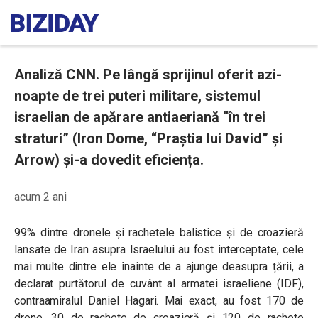
Analiză CNN. Pe lângă sprijinul oferit azi-
noapte de trei puteri militare, sistemul
israelian de apărare antiaeriană “în trei
straturi” (Iron Dome, “Praștia lui David” și
Arrow) și-a dovedit eficiența.
acum 2 ani
99% dintre dronele și rachetele balistice și de croazieră
lansate de Iran asupra Israelului au fost interceptate, cele
mai multe dintre ele înainte de a ajunge deasupra țării, a
declarat purtătorul de cuvânt al armatei israeliene (IDF),
contraamiralul Daniel Hagari. Mai exact, au fost 170 de
drone, 30 de rachete de croazieră și 120 de rachete