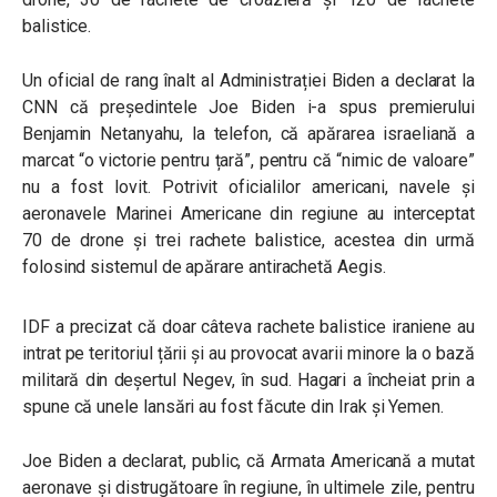
balistice.
Un oficial de rang înalt al Administrației Biden a declarat la
CNN că președintele Joe Biden i-a spus premierului
Benjamin Netanyahu, la telefon, că apărarea israeliană a
marcat “o victorie pentru țară”, pentru că “nimic de valoare”
nu a fost lovit. Potrivit oficialilor americani, navele și
aeronavele Marinei Americane din regiune au interceptat
70 de drone și trei rachete balistice, acestea din urmă
folosind sistemul de apărare antirachetă Aegis.
IDF a precizat că doar câteva rachete balistice iraniene au
intrat pe teritoriul țării și au provocat avarii minore la o bază
militară din deșertul Negev, în sud. Hagari a încheiat prin a
spune că unele lansări au fost făcute din Irak și Yemen.
Joe Biden a declarat, public, că Armata Americană a mutat
aeronave și distrugătoare în regiune, în ultimele zile, pentru