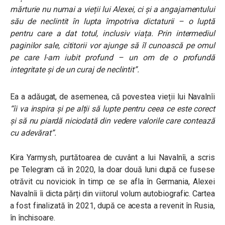
mărturie nu numai a vieții lui Alexei, ci și a angajamentului
său de neclintit în lupta împotriva dictaturii – o luptă
pentru care a dat totul, inclusiv viața. Prin intermediul
paginilor sale, cititorii vor ajunge să îl cunoască pe omul
pe care l-am iubit profund – un om de o profundă
integritate și de un curaj de neclintit”
.
Ea a adăugat, de asemenea, că povestea vieții lui Navalnîi
“îi va inspira și pe alții să lupte pentru ceea ce este corect
și să nu piardă niciodată din vedere valorile care contează
cu adevărat”.
Kira Yarmysh, purtătoarea de cuvânt a lui Navalnîi, a scris
pe Telegram că în 2020, la doar două luni după ce fusese
otrăvit cu noviciok în timp ce se afla în Germania, Alexei
Navalnîi îi dicta părți din viitorul volum autobiografic. Cartea
a fost finalizată în 2021, după ce acesta a revenit în Rusia,
în închisoare.