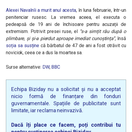
Alexei Navalnîi a murit anul acesta
, în luna februarie, într-un
penitenciar rusesc. La vremea aceea, el executa o
pedeapsă de 19 ani de închisoare pentru acuzații de
extremism. Potrivit presei ruse, el
“
s-a simțit rău după o
plimbare, și și-a pierdut aproape imediat cunoștința”
,
însă
soția sa susține
că bărbatul de 47 de ani a fost otrăvit cu
noviciok, ceea ce a dus la moartea sa.
Surse alternative:
DW
,
BBC
Echipa Biziday nu a solicitat și nu a acceptat
nicio formă de finanțare din fonduri
guvernamentale. Spațiile de publicitate sunt
limitate, iar reclama neinvazivă.
Dacă îți place ce facem, poți contribui tu
pentru susținerea echipei Biziday.