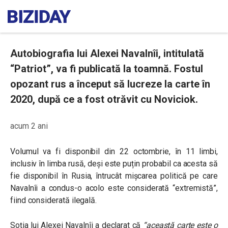
Autobiografia lui Alexei Navalnîi, intitulată
“Patriot”, va fi publicată la toamnă. Fostul
opozant rus a început să lucreze la carte în
2020, după ce a fost otrăvit cu Noviciok.
acum 2 ani
Volumul va fi disponibil din 22 octombrie, în 11 limbi,
inclusiv în limba rusă, deși este puțin probabil ca acesta să
fie disponibil în Rusia, întrucât mișcarea politică pe care
Navalnîi a condus-o acolo este considerată “extremistă”,
fiind considerată ilegală.
Soția lui Alexei Navalnîi a declarat că
“această carte este o