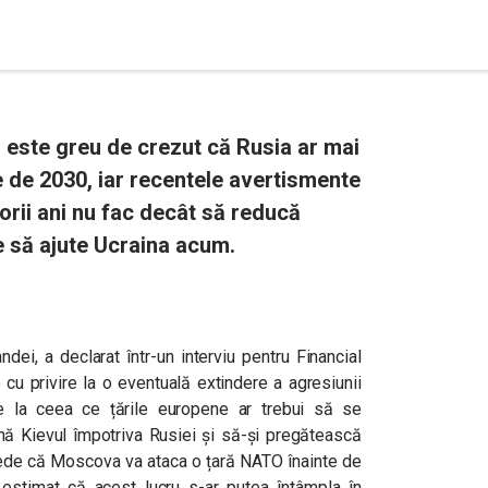
 este greu de crezut că Rusia ar mai
 de 2030, iar recentele avertismente
torii ani nu fac decât să reducă
e să ajute Ucraina acum.
dei, a declarat într-un interviu pentru Financial
cu privire la o eventuală extindere a agresiunii
e la ceea ce țările europene ar trebui să se
nă Kievul împotriva Rusiei și să-și pregătească
crede că Moscova va ataca o țară NATO înainte de
 estimat că acest lucru s-ar putea întâmpla în