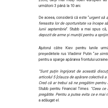
următorii 3 până la 10 ani.
De aceea, consideră că este “
urgent să 
fereastra lor de oportunitate va începe să
lunii septembrie
“. Stubb a mai spus că, 
depozit de arme și muniții pentru a spriji
Ajutorul către Kiev pentru lunile ur
președintele rus Vladimir Putin “
se simte
pentru a sparge apărarea frontului ucrain
“Sunt puțin îngrijorat de această discu
articolul 5 [clauza de apărare colectivă a
Cred că ar trebui să ne pregătim pentru a
Stubb pentru Financial Times.
“
Ceea ce l
pregătite. Pentru a putea evita ce e mai r
a adăugat el.