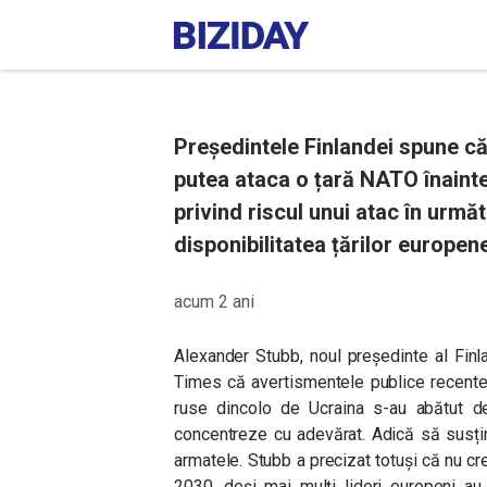
Președintele Finlandei spune că
putea ataca o țară NATO înainte
privind riscul unui atac în urmă
disponibilitatea țărilor europen
acum 2 ani
Alexander Stubb, noul președinte al Finlan
Times că avertismentele publice recente 
ruse dincolo de Ucraina s-au abătut d
concentreze cu adevărat. Adică să susți
armatele. Stubb a precizat totuși că nu 
2030, deși mai mulți lideri europeni au