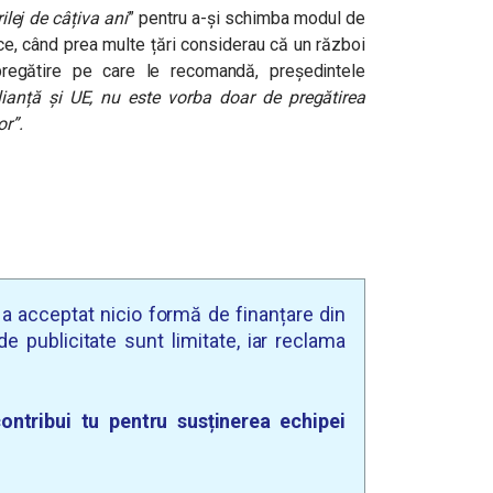
ilej de câțiva ani
” pentru a-și schimba modul de
ce, când prea multe țări considerau că un război
pregătire pe care le recomandă, președintele
ianță și UE, nu este vorba doar de pregătirea
or”.
u a acceptat nicio formă de finanțare din
e publicitate sunt limitate, iar reclama
ontribui tu pentru susținerea echipei