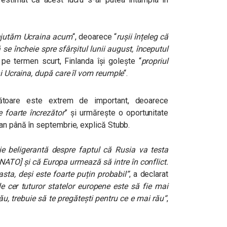
ajutăm Ucraina acum
“, deoarece “
r
ușii înțeleg că
 se încheie spre sfârșitul lunii august, începutul
pe termen scurt, Finlanda își golește “
propriul
ni Ucraina, după care îl vom reumple
“.
mătoare este extrem de important, deoarece
 foarte încrezător
” și urmărește o oportunitate
ean până în septembrie, explică Stubb.
ție beligerantă despre faptul că Rusia va testa
 NATO] și că Europa urmează să intre în conflict.
sta, deși este foarte puțin probabil”
, a declarat
e cer tuturor statelor europene este să fie mai
ău, trebuie să te pregătești pentru ce e mai rău
“
,