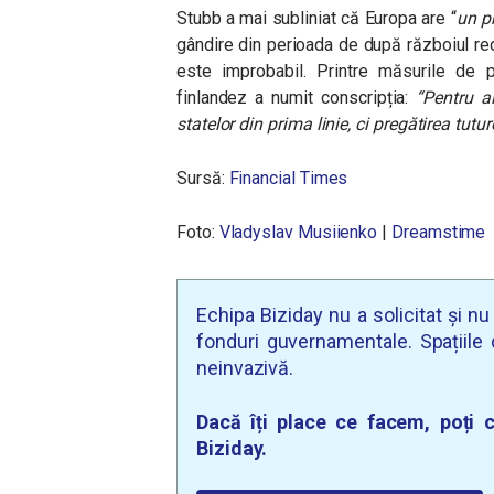
Stubb a mai subliniat că Europa are “
un pr
gândire din perioada de după războiul re
este improbabil. Printre măsurile de 
finlandez a numit conscripția:
“Pentru al
statelor din prima linie, ci pregătirea tutur
Sursă:
Financial Times
Foto:
Vladyslav Musiienko
|
Dreamstime
Echipa Biziday nu a solicitat și n
fonduri guvernamentale. Spațiile d
neinvazivă.
Dacă îți place ce facem, poți c
Biziday.