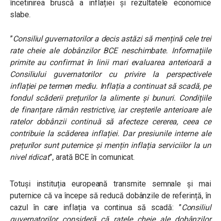
încetinirea bruscă a inflației și rezultatele economice
slabe.
”
Consiliul guvernatorilor a decis astăzi să mențină cele trei
rate cheie ale dobânzilor BCE neschimbate. Informațiile
primite au confirmat în linii mari evaluarea anterioară a
Consiliului guvernatorilor cu privire la perspectivele
inflației pe termen mediu. Inflația a continuat să scadă, pe
fondul scăderii prețurilor la alimente și bunuri. Condițiile
de finanțare rămân restrictive, iar creșterile anterioare ale
ratelor dobânzii continuă să afecteze cererea, ceea ce
contribuie la scăderea inflației. Dar presiunile interne ale
prețurilor sunt puternice și mențin inflația serviciilor la un
nivel ridicat
”, arată BCE în comunicat.
Totuși instituția europeană transmite semnale și mai
puternice că va începe să
reducă dobânzile de referință, în
cazul în care inflația va continua să scadă: ”
Consiliul
guvernatorilor
consideră că ratele cheie ale dobânzilor