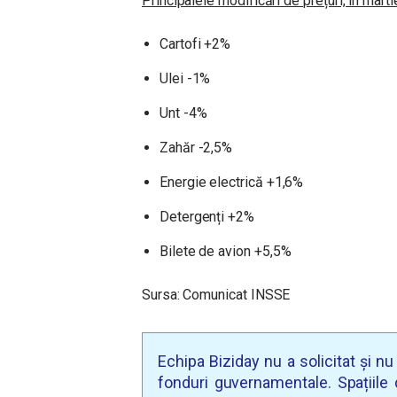
Principalele modificări de prețuri, în mart
Cartofi +2%
Ulei -1%
Unt -4%
Zahăr -2,5%
Energie electrică +1,6%
Detergenți +2%
Bilete de avion +5,5%
Sursa: Comunicat INSSE
Echipa Biziday nu a solicitat și n
fonduri guvernamentale. Spațiile d