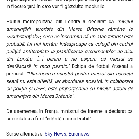
în fiecare țară în care vor fi găzduite meciurile.
Poliția metropolitană din Londra a declarat că
“nivelul
amenințării teroriste din Marea Britanie rămâne la
<<substanțial>>, ceea ce înseamnă că un atac terorist este
probabil, iar noi lucrăm îndeaproape cu colegii din cadrul
poliției antiteroriste la planificarea evenimentelor de aici,
din Londra, […] pentru a ne asigura că meciul se
desfășoară în mod pașnic.”
Echipa de fotbal Arsenal a
precizat:
“Planificarea noastră pentru meciul din această
seară nu este diferită, iar abordarea noastră, în colaborare
cu poliția și UEFA, este proporțională cu nivelul actual de
amenințare din Marea Britanie”.
De asemenea, în Franța, ministrul de Interne a declarat că
securitatea a fost “întărită considerabil”.
Surse alternative:
Sky News
,
Euronews