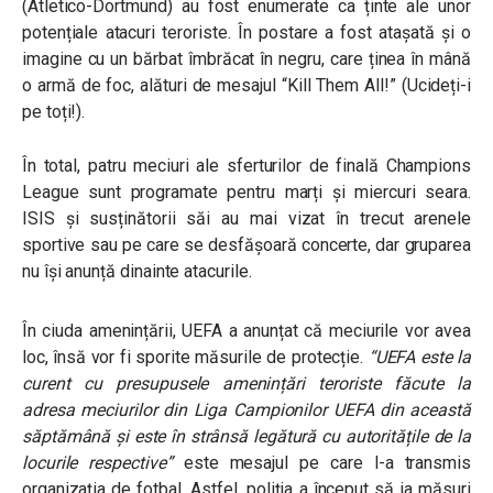
(Atletico-Dortmund) au fost enumerate ca ținte ale unor
potențiale atacuri teroriste. În postare a fost atașată și o
imagine cu un bărbat îmbrăcat în negru, care ținea în mână
o armă de foc, alături de mesajul “Kill Them All!” (Ucideți-i
pe toți!).
În total, patru meciuri ale sferturilor de finală Champions
League sunt programate pentru marți și miercuri seara.
ISIS și susținătorii săi au mai vizat în trecut arenele
sportive sau pe care se desfășoară concerte, dar gruparea
nu își anunță dinainte atacurile.
În ciuda amenințării, UEFA a anunțat că meciurile vor avea
loc, însă vor fi sporite măsurile de protecție.
“UEFA este la
curent cu presupusele amenințări teroriste făcute la
adresa meciurilor din Liga Campionilor UEFA din această
săptămână și este în strânsă legătură cu autoritățile de la
locurile respective”
este mesajul pe care l-a transmis
organizația de fotbal. Astfel, poliția a început să ia măsuri