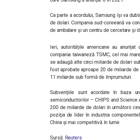
Ca parte a acordului, Samsung își va dubla 
de dolari. Compania sud-coreeană va cons
de ambalare și un centru de cercetare și d
Ieri, autoritățile americane au anunța
compania taiwaneză
TSMC, cel mai mare
se adaugă alte cinci miliarde de dolari s
fost aprobate aproape 20 de miliarde de 
11 miliarde sub formă de împrumuturi.
Subvențiile sunt acordate în baza un
semiconductorilor – CHIPS and Science Ac
200 de miliarde de dolari în următorii cin
poziţia de lider în industria componente
China şi mai competitivă în lume.
Sursă:
Reuters