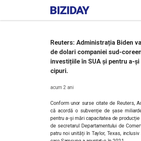
Reuters: Administrația Biden va
de dolari companiei sud-coreen
investițiile în SUA și pentru a-
cipuri.
acum 2 ani
Conform unor surse citate de Reuters, A
că acordă o subvenție de șase miliard
pentru a-și mări capacitatea de producție 
de secretarul Departamentului de Comerț,
patru noi unități în Taylor, Texas, inclusiv
care Samsung a anunțat-o în 2021.