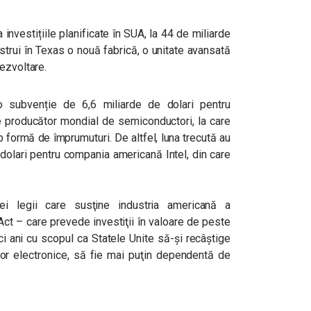
investițiile planificate în SUA, la 44 de miliarde
trui în Texas o nouă fabrică, o unitate avansată
ezvoltare.
t o subvenție de
6,6 miliarde de dolari pentru
 producător mondial de semiconductori, la care
ub formă de împrumuturi.
De altfel, luna trecută au
dolari pentru compania americană Intel, din care
ei legii care susţine industria americană a
t – care prevede investiţii în valoare de peste
ci ani cu scopul ca Statele Unite să-şi recâștige
lor electronice, să fie mai puţin dependentă de