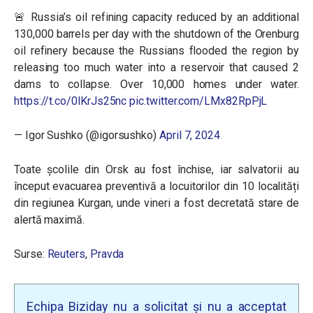
🚨 Russia’s oil refining capacity reduced by an additional
130,000 barrels per day with the shutdown of the Orenburg
oil refinery because the Russians flooded the region by
releasing too much water into a reservoir that caused 2
dams to collapse. Over 10,000 homes under water.
https://t.co/0lKrJs25nc
pic.twitter.com/LMx82RpPjL
— Igor Sushko (@igorsushko)
April 7, 2024
Toate școlile din Orsk au fost închise, iar salvatorii au
început evacuarea preventivă a locuitorilor din 10 localități
din regiunea Kurgan, unde vineri a fost decretată stare de
alertă maximă.
Surse:
Reuters
,
Pravda
Echipa Biziday nu a solicitat și nu a acceptat