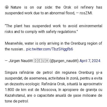
🤩Nature is on our side: the Orsk oil refinery has
suspended work due to an abnormal flood, — rosZMI.
“The plant has suspended work to avoid environmental
risks and to comply with safety regulations.”
Meanwhile, water is only arriving in the Orenburg region of
the russian…
pic.twitter.com/TbzSHggfb6
— Jürgen Nauditt 🇩🇪🇺🇦 (@jurgen_nauditt)
April 7, 2024
Singura rafinăriie de petrol din regiunea Orenburg și-a
suspendat, de asemenea, activitatea în zonă, pentru a evita
un dezastru ecologic. Rafinăria Orsk, situată la aproximativ
1.800 de km est de Moscova, în apropiere de granița cu
Kazahstanul, are o capacitate anuală de șase milioane de
tone de petrol.