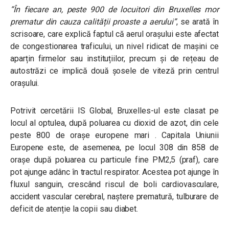
“În fiecare an, peste 900 de locuitori din Bruxelles mor
prematur din cauza calității proaste a aerului”
, se arată în
scrisoare, care explică faptul că aerul orașului este afectat
de congestionarea traficului, un nivel ridicat de mașini ce
aparțin firmelor sau instituțiilor, precum și de rețeau de
autostrăzi ce implică două șosele de viteză prin centrul
orașului.
Potrivit cercetării IS Global, Bruxelles-ul este clasat pe
locul al optulea, după poluarea cu dioxid de azot, din cele
peste 800 de orașe europene mari . Capitala Uniunii
Europene este, de asemenea, pe locul 308 din 858 de
orașe după poluarea cu particule fine PM2,5 (praf), care
pot ajunge adânc în tractul respirator. Acestea pot ajunge în
fluxul sanguin, crescând riscul de boli cardiovasculare,
accident vascular cerebral, naștere prematură, tulburare de
deficit de atenție la copii sau diabet.