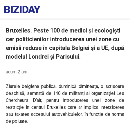
Bruxelles. Peste 100 de medici și ecologiști
cer politicienilor introducerea unei zone cu
emisii reduse în capitala Belgiei și a UE, după
modelul Londrei și Parisului.
acum 2 ani
Ziarele belgiene publică, duminică dimineața, o scrisoare
deschisă, semnată de 140 de militanți ai organizației Les
Chercheurs D’air, pentru introducerea unei zone de
restricție în centrul Bruxelles care ar implica interzicerea
sau taxarea accesului autovehiculelor, în funcție de norma
de poluare.