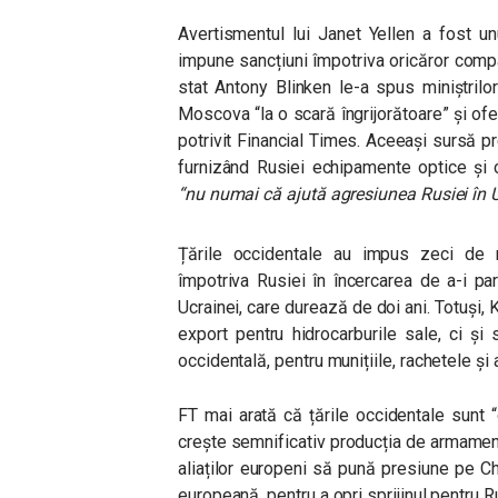
Avertismentul lui Janet Yellen a fost u
impune sancțiuni împotriva oricăror compa
stat Antony Blinken le-a spus miniștril
Moscova “la o scară îngrijorătoare” și ofer
potrivit Financial Times. Aceeași sursă pr
furnizând Rusiei echipamente optice și 
“nu numai că ajută agresiunea Rusiei în U
Țările occidentale au impus zeci de 
împotriva Rusiei în încercarea de a-i pa
Ucrainei, care durează de doi ani. Totuși,
export pentru hidrocarburile sale, ci și
occidentală, pentru munițiile, rachetele și 
FT mai arată că țările occidentale sunt 
crește semnificativ producția de armament
aliaților europeni să pună presiune pe Ch
europeană, pentru a opri sprijinul pentru R