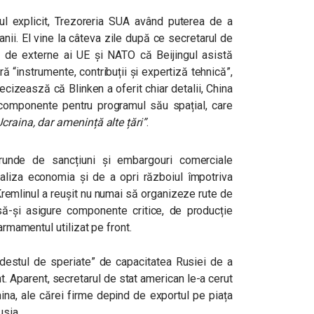
nul explicit, Trezoreria SUA având puterea de a
nii. El vine la câteva zile după ce secretarul de
or de externe ai UE și NATO că Beijingul asistă
ă “instrumente, contribuții și expertiză tehnică”,
ecizeasză că Blinken a oferit chiar detalii, China
componente pentru programul său spațial, care
craina, dar amenință alte țări”
.
runde de sancțiuni și embargouri comerciale
raliza economia și de a opri războiul împotriva
 Kremlinul a reușit nu numai să organizeze rute de
 să-și asigure componente critice, de producție
armamentul utilizat pe front.
“destul de speriate” de capacitatea Rusiei de a
. Aparent, secretarul de stat american le-a cerut
ina, ale cărei firme depind de exportul pe piața
usia.