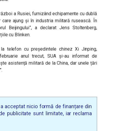
zboi a Rusiei, furnizând echipamente cu dublă
ar care ajung și în industria militară rusească. În
ul Beijingului”, a declarat Jens Stoltenberg,
iile cu Blinken.
la telefon cu președintele chinez Xi Jinping,
 februarie anul trecut, SUA și-au informat de
te asistență militară de la China, dar unele țări
”.
u a acceptat nicio formă de finanțare din
e publicitate sunt limitate, iar reclama