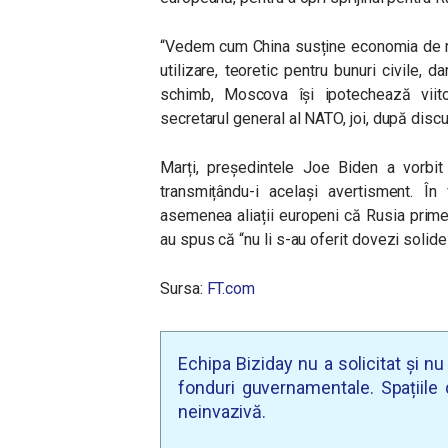
“Vedem cum China susține economia de ră
utilizare, teoretic pentru bunuri civile, d
schimb, Moscova își ipotechează viitor
secretarul general al NATO, joi, după discuț
Marți, președintele Joe Biden a vorbit 
transmițându-i același avertisment. În
asemenea aliații europeni că Rusia primeș
au spus că “nu li s-au oferit dovezi solide
Sursa:
FT.com
Echipa Biziday nu a solicitat și n
fonduri guvernamentale. Spațiile d
neinvazivă.