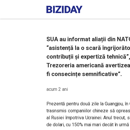
SUA au informat aliații din NAT
“asistență la o scară îngrijorăt
contribuții și expertiză tehnică”
Trezoreria americană avertizea
fi consecințe semnificative”.
acum 2 ani
Prezentă pentru două zile la Guangjou, în 
trasnsmis companiilor chineze să oprească
al Rusiei împotriva Ucrainei. Anul trecut,
de dolari, cu 150% mai mari decât în urmă c