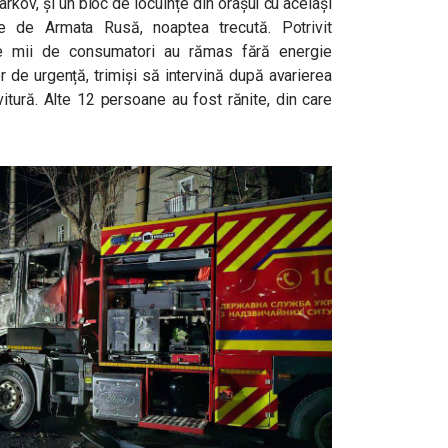
rkov, și un bloc de locuințe din orașul cu același
e de Armata Rusă, noaptea trecută. Potrivit
de mii de consumatori au rămas fără energie
ilor de urgență, trimiși să intervină după avarierea
vitură. Alte 12 persoane au fost rănite, din care