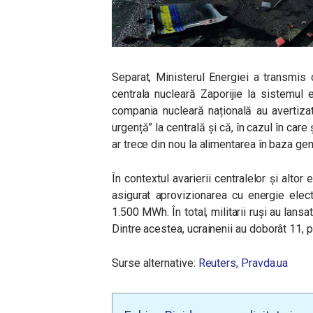
Separat, Ministerul Energiei a transmis
centrala nucleară Zaporijie la sistemul e
compania nucleară națională au avertiza
urgență” la centrală și că, în cazul în care 
ar trece din nou la alimentarea în baza ge
În contextul avarierii centralelor și alto
asigurat aprovizionarea cu energie elect
1.500 MWh. În total, militarii ruși au lans
Dintre acestea, ucrainenii au doborât 11, p
Surse alternative:
Reuters,
Pravda.ua