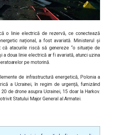
 că o linie electrică de rezervă, ce conectează
nergetic național, a fost avariată. Ministerul și
t că atacurile riscă să genereze “o situație de
și a doua linie electrică ar fi avariată, atunci uzina
neratoarelor pe motorină.
r elemente de infrastructură energetică, Polonia a
rică a Ucrainei, în regim de urgență, furnizând
at 20 de drone asupra Ucrainei, 15 doar la Harkov.
otrivit Statului Major General al Armatei.