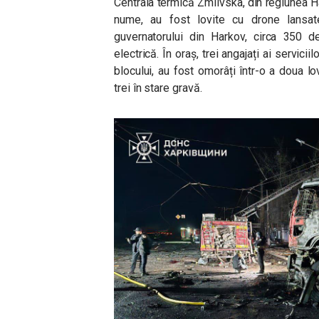
Centrala termică Zmiivska, din regiunea Ha
nume, au fost lovite cu drone lansat
guvernatorului din Harkov, circa 350 
electrică. În oraș, trei angajați ai servici
blocului, au fost omorâți într-o a doua lo
trei în stare gravă.