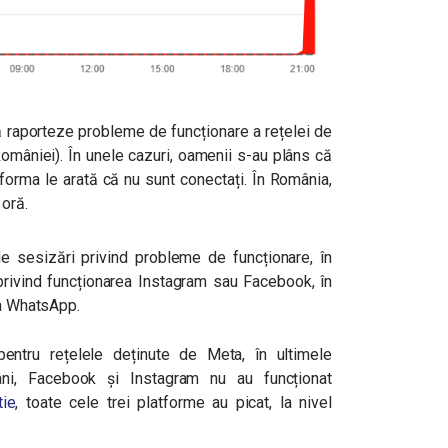
să raporteze probleme de funcționare a rețelei de
mâniei). În unele cazuri, oamenii s-au plâns că
atforma le arată că nu sunt conectați. În România,
 oră.
de sesizări privind probleme de funcționare, în
 privind funcționarea Instagram sau Facebook, în
ța WhatsApp.
pentru rețelele deținute de Meta, în ultimele
i, Facebook și Instagram nu au funcționat
tie
, toate cele trei platforme au picat, la nivel